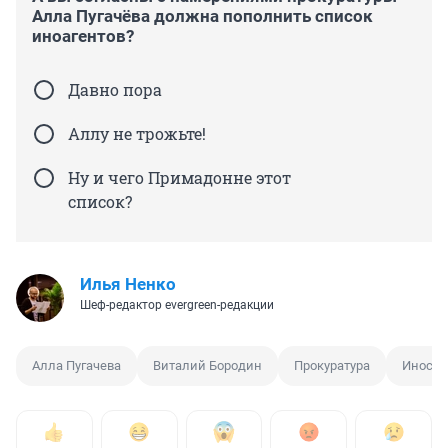
Алла Пугачёва должна пополнить список
иноагентов?
Давно пора
Аллу не трожьте!
Ну и чего Примадонне этот
список?
Илья Ненко
Шеф-редактор evergreen-редакции
Алла Пугачева
Виталий Бородин
Прокуратура
Иностр