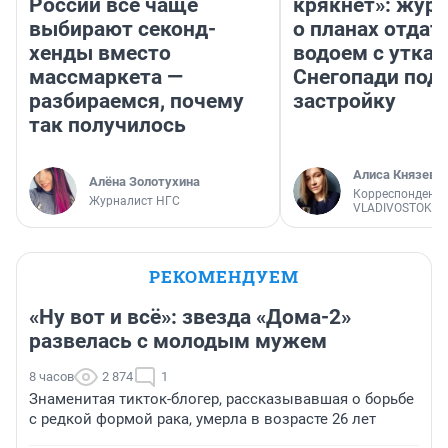
России все чаще
крякнет»: жур
выбирают секонд-
о планах отдат
хенды вместо
водоем с уткам
массмаркета —
Снегопади под
разбираемся, почему
застройку
так получилось
Алиса Князева
Алёна Золотухина
Корреспондент
Журналист НГС
VLADIVOSTOK1.
РЕКОМЕНДУЕМ
«Ну вот и всё»: звезда «Дома-2»
развелась с молодым мужем
8 часов
2 874
1
Знаменитая тикток-блогер, рассказывавшая о борьбе
с редкой формой рака, умерла в возрасте 26 лет