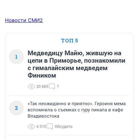
Новости СМИ2
ТОП 5
Медведицу Майю, жившую на
1
цепи в Приморье, познакомили
с гималайским медведем
Фиником
20 685
7
«Так неожиданно и приятно». Героиня мема
2
вспомнила о съемках с гуру пикапа в кафе
Владивостока
4 510
Обсудить