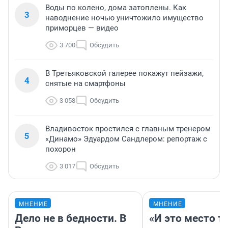
Воды по колено, дома затоплены. Как
3
наводнение ночью уничтожило имущество
приморцев — видео
3 700
Обсудить
В Третьяковской галерее покажут пейзажи,
4
снятые на смартфоны
3 058
Обсудить
Владивосток простился с главным тренером
5
«Динамо» Эдуардом Сандлером: репортаж с
похорон
3 017
Обсудить
МНЕНИЕ
МНЕНИЕ
Дело не в бедности. В
«И это место т