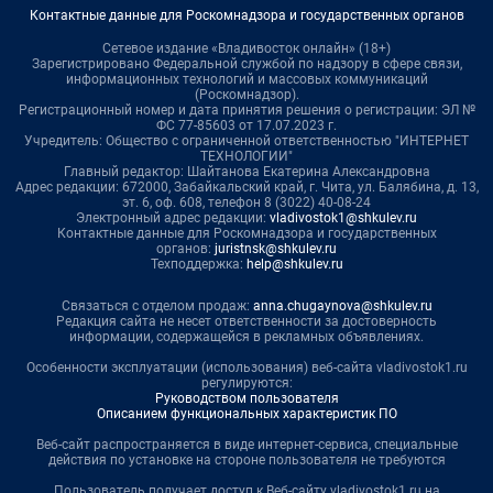
Контактные данные для Роскомнадзора и государственных органов
Сетевое издание «Владивосток онлайн» (18+)
Зарегистрировано Федеральной службой по надзору в сфере связи,
информационных технологий и массовых коммуникаций
(Роскомнадзор).
Регистрационный номер и дата принятия решения о регистрации: ЭЛ №
ФС 77-85603 от 17.07.2023 г.
Учредитель: Общество с ограниченной ответственностью "ИНТЕРНЕТ
ТЕХНОЛОГИИ"
Главный редактор: Шайтанова Екатерина Александровна
Адрес редакции: 672000, Забайкальский край, г. Чита, ул. Балябина, д. 13,
эт. 6, оф. 608, телефон 8 (3022) 40-08-24
Электронный адрес редакции:
vladivostok1@shkulev.ru
Контактные данные для Роскомнадзора и государственных
органов:
juristnsk@shkulev.ru
Техподдержка:
help@shkulev.ru
Связаться с отделом продаж:
anna.chugaynova@shkulev.ru
Редакция сайта не несет ответственности за достоверность
информации, содержащейся в рекламных объявлениях.
Особенности эксплуатации (использования) веб-сайта vladivostok1.ru
регулируются:
Руководством пользователя
Описанием функциональных характеристик ПО
Веб-сайт распространяется в виде интернет-сервиса, специальные
действия по установке на стороне пользователя не требуются
Пользователь получает доступ к Веб-сайту vladivostok1.ru на