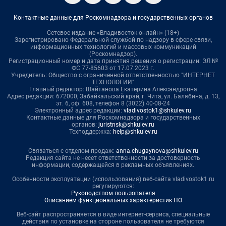
Контактные данные для Роскомнадзора и государственных органов
Сетевое издание «Владивосток онлайн» (18+)
Зарегистрировано Федеральной службой по надзору в сфере связи,
информационных технологий и массовых коммуникаций
(Роскомнадзор).
Регистрационный номер и дата принятия решения о регистрации: ЭЛ №
ФС 77-85603 от 17.07.2023 г.
Учредитель: Общество с ограниченной ответственностью "ИНТЕРНЕТ
ТЕХНОЛОГИИ"
Главный редактор: Шайтанова Екатерина Александровна
Адрес редакции: 672000, Забайкальский край, г. Чита, ул. Балябина, д. 13,
эт. 6, оф. 608, телефон 8 (3022) 40-08-24
Электронный адрес редакции:
vladivostok1@shkulev.ru
Контактные данные для Роскомнадзора и государственных
органов:
juristnsk@shkulev.ru
Техподдержка:
help@shkulev.ru
Связаться с отделом продаж:
anna.chugaynova@shkulev.ru
Редакция сайта не несет ответственности за достоверность
информации, содержащейся в рекламных объявлениях.
Особенности эксплуатации (использования) веб-сайта vladivostok1.ru
регулируются:
Руководством пользователя
Описанием функциональных характеристик ПО
Веб-сайт распространяется в виде интернет-сервиса, специальные
действия по установке на стороне пользователя не требуются