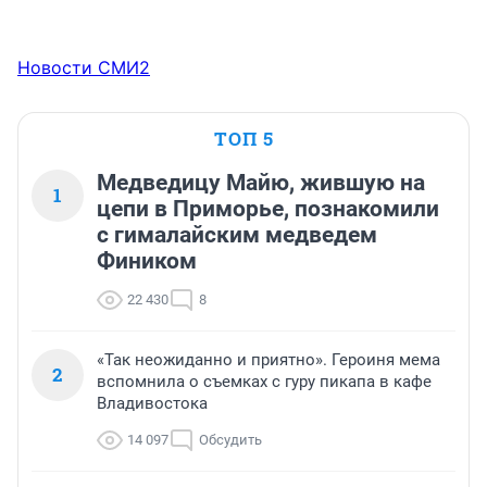
Новости СМИ2
ТОП 5
Медведицу Майю, жившую на
1
цепи в Приморье, познакомили
с гималайским медведем
Фиником
22 430
8
«Так неожиданно и приятно». Героиня мема
2
вспомнила о съемках с гуру пикапа в кафе
Владивостока
14 097
Обсудить