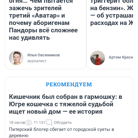
огня… Чем пытается
триггерит боль
зажечь зрителей
на бензин». Жу
третий «Аватар» и
— об устраша
почему аборигенам
расходах на Ж
Пандоры всё сложнее
нас удивлять
Илья Овсянников
Артем Краснов
журналист
РЕКОМЕНДУЕМ
Кишечник был собран в гармошку: в
Югре кошечка с тяжелой судьбой
ищет новый дом — ее история
18 часов
11 131
Обсудить
Питерский блогер сбегает от городской суеты в
деревню