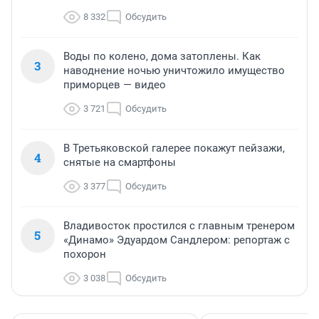
8 332
Обсудить
Воды по колено, дома затоплены. Как
3
наводнение ночью уничтожило имущество
приморцев — видео
3 721
Обсудить
В Третьяковской галерее покажут пейзажи,
4
снятые на смартфоны
3 377
Обсудить
Владивосток простился с главным тренером
5
«Динамо» Эдуардом Сандлером: репортаж с
похорон
3 038
Обсудить