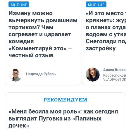
МНЕНИЕ
МНЕНИЕ
Измену можно
«И это место т
вычеркнуть домашним
крякнет»: жур
тортиком? Чем
о планах отдат
согревает и царапает
водоем с уткам
комедия
Снегопади под
«Комментируй это» —
застройку
честный отзыв
Алиса Князева
Надежда Губарь
Корреспондент
VLADIVOSTOK1.
РЕКОМЕНДУЕМ
«Меня бесила моя роль»: как сегодня
выглядит Пуговка из «Папиных
дочек»