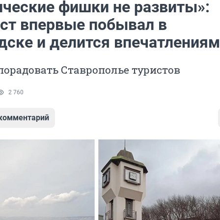
ические фишки не развиты»:
ст впервые побывал в
дске и делится впечатления
порадовать Ставрополье туристов
2 760
 комментарий