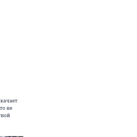
акачает
то не
тной