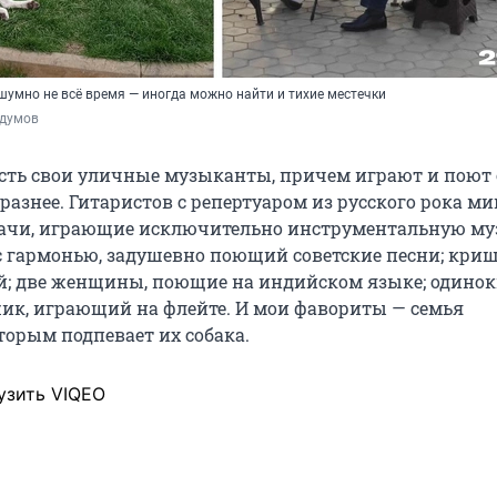
шумно не всё время — иногда можно найти и тихие местечки
думов
есть свои уличные музыканты, причем играют и поют
разнее. Гитаристов с репертуаром из русского рока м
пачи, играющие исключительно инструментальную му
с гармонью, задушевно поющий советские песни; кри
й; две женщины, поющие на индийском языке; одино
к, играющий на флейте. И мои фавориты — семья
торым подпевает их собака.
узить VIQEO