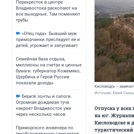
Перекресток в центре
Владивостока раскопают на
все выходные. Там поменяют
трубы
«Отец года». Бывший муж
приморчанки преследует её и
детей, угрожает и запугивает
Семейная база отдыха,
миллионы на счетах и ценные
бумаги: губернатор Кожемяко,
Щербина и Герой России
показали доходы
Кисловодск — замечате
Источник: 
Юрий Скоро
Берите зонты и сапоги.
Огромная дождевая туча
Отпуска у всех
накроет Владивосток уже
через несколько часов
на юг. Журнал
Кисловодске и д
Приморского инженера по
туристический 
техобслуживанию самолетов