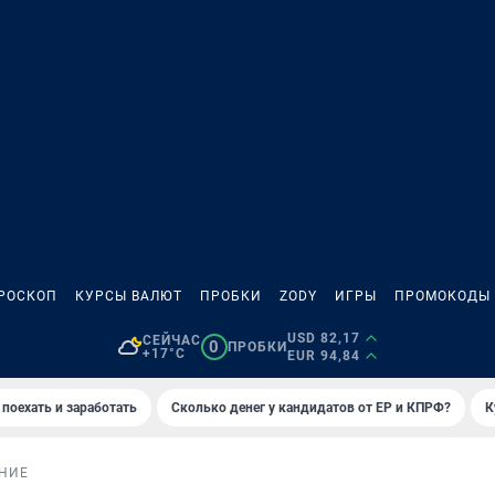
РОСКОП
КУРСЫ ВАЛЮТ
ПРОБКИ
ZODY
ИГРЫ
ПРОМОКОДЫ
USD 82,17
СЕЙЧАС
0
ПРОБКИ
+17°C
EUR 94,84
 поехать и заработать
Сколько денег у кандидатов от ЕР и КПРФ?
К
НИЕ