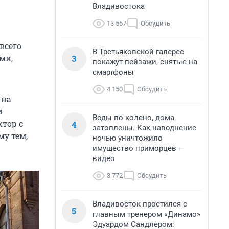
Владивостока
13 567
Обсудить
всего
В Третьяковской галерее
3
ми,
покажут пейзажи, снятые на
смартфоны
4 150
Обсудить
 на
и
Воды по колено, дома
ктор с
4
затоплены. Как наводнение
му тем,
ночью уничтожило
имущество приморцев —
видео
3 772
Обсудить
Владивосток простился с
5
главным тренером «Динамо»
Эдуардом Сандлером: