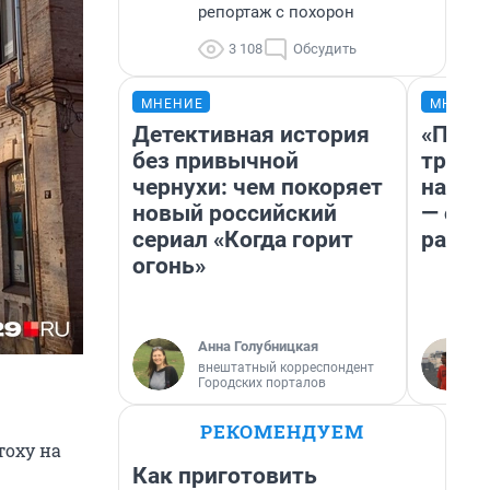
репортаж с похорон
3 108
Обсудить
МНЕНИЕ
МНЕНИ
Детективная история
«Плат
без привычной
тригг
чернухи: чем покоряет
на бе
новый российский
— об 
сериал «Когда горит
расхо
огонь»
Анна Голубницкая
внештатный корреспондент
Городских порталов
РЕКОМЕНДУЕМ
тоху на
Как приготовить