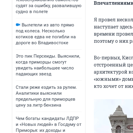
Впечатлениями 
судят за ошибку, развалившую
судно в полете
Я провел нескол
Вылетели из авто прямо
наступает здесь
под колеса. Несколько
времени провел 
котиков едва не погибли на
поэтому о них р
дороге во Владивостоке
Это пик Персеиды. Выяснили,
Во-первых, Кис
когда приморцы смогут
отстроенный це
увидеть наибольшее число
архитектурой к
падающих звезд
«южными» домик
кто хочет от ни
Стали реже ездить за рулем.
Аналитики выяснили
предельную для приморцев
цену за литр бензина
Чем богаты кандидаты ЛДПР
и «Новых людей» в Госдуму от
Приморья: их доходы и