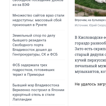
свободное посещение уроков
из-за ВЭФ
Множество сайтов враз стали
недоступны: массовый сбой
Впрочем, на бульваре 
произошел в Рунете
Источник: 
Юрий Скоро
Земельный спор по делу
В Кисловодске 
бывшего резидента
гораздо разнооб
Свободного порта
Зато есть скри
Владивосток дошел до
старый дедуля 
Генпрокуратуры, СК и ФСБ
кучей перкусси
ФСБ задержала трех
печальный мужи
подростков, готовивших
музыкантов, ко
теракт в Приморье
Не удалось загр
Бывший мэр Владивостока
Веркеенко построил в Японии
курортный отель в стиле
Лапландии