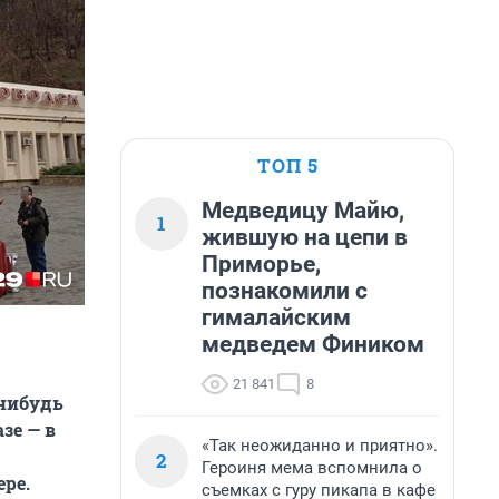
ТОП 5
Медведицу Майю,
1
жившую на цепи в
Приморье,
познакомили с
гималайским
медведем Фиником
21 841
8
-нибудь
зе — в
«Так неожиданно и приятно».
2
Героиня мема вспомнила о
ере.
съемках с гуру пикапа в кафе