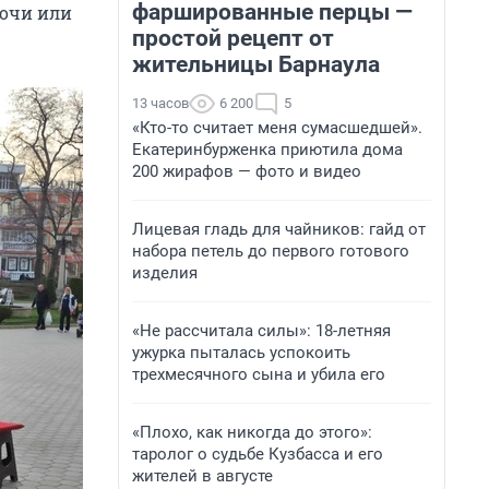
фаршированные перцы —
Сочи или
простой рецепт от
жительницы Барнаула
13 часов
6 200
5
«Кто-то считает меня сумасшедшей».
Екатеринбурженка приютила дома
200 жирафов — фото и видео
Лицевая гладь для чайников: гайд от
набора петель до первого готового
изделия
«Не рассчитала силы»: 18-летняя
ужурка пыталась успокоить
трехмесячного сына и убила его
«Плохо, как никогда до этого»:
таролог о судьбе Кузбасса и его
жителей в августе