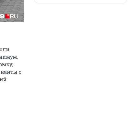
 они
инимум.
зыку;
шнаиты с
кий