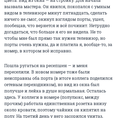
цвета. Вид из окна — на стройку. Для начала
вызвала мастера. Он явился, покопался с умным
видом в телевизоре минут пятнадцать, сделать
ничего не смог, окинул взглядом порты, ушел,
пообещав, что вернется и всё починит. Нетрудно
догадаться, что больше я его не видела. Не то
чтобы мне был прямо так нужен телевизор, но
порты очень нужны, да и платила я, вообще-то, за
номер, в котором всё исправно.
Пошла ругаться на ресепшен — и меня
переселили. В новом номере тоже были
неисправны оба порта (в итоге коллега поделился
сетевым переходником), но вид из окна был
получше и лейка в душе нормальная. Осталась
здесь. У коллеги в номере (полулюкс, между
прочим) работала единственная розетка внизу
около кровати, поэтому чайник он кипятил на
полу. На третий день у него засорился унитаз,