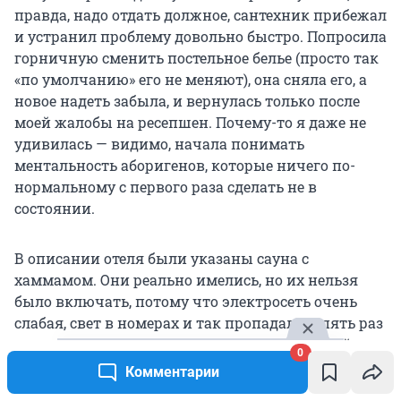
правда, надо отдать должное, сантехник прибежал
и устранил проблему довольно быстро. Попросила
горничную сменить постельное белье (просто так
«по умолчанию» его не меняют), она сняла его, а
новое надеть забыла, и вернулась только после
моей жалобы на ресепшен. Почему-то я даже не
удивилась — видимо, начала понимать
ментальность аборигенов, которые ничего по-
нормальному с первого раза сделать не в
состоянии.
В описании отеля были указаны сауна с
хаммамом. Они реально имелись, но их нельзя
было включать, потому что электросеть очень
слабая, свет в номерах и так пропадал по пять раз
на дню, а если еще и баню включить, весь район
0
может обесточиться.
Комментарии