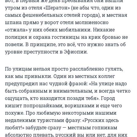
вот, в первый же день пребывания они вышли
утром из отеля «Шератон» (не абы что, один из
самых фешенебельных отелей города), и местная
шпана прямо у ворот отеля молниеносно
«отжала» у них обеих мобильники. Никакие
полиция и охрана гостиницы на крик бровью не
повели. В принципе, это всё, что нужно знать об
уровне преступности в Эфиопии.
По улицам нельзя просто расслабленно гулять,
как мы привыкли. Один из местных коллег
предупредил нас чудной фразой: «На улице надо
быть собранным и внимательным, и всегда четко
ощущать, кто находится позади тебя». Город
кишит попрошайками, воришками и еще чего
похуже. Про любимую некоторыми нашими
недалекими туристами фразу: «Русских здесь
любят!» забудьте сразу — местным гопникам
абсолютно плевать, русский вы или нет, для них