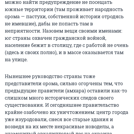
можно найти предупреждение не посещать
южные территории (там проживает народность
орома — пастухи, собственной истории отродясь
не имевшие), дабы не попасть там в
неприятности. Назовем вещи своими именами:
юг страны охвачен гражданской войной,
население бежит в столицу, где с работой не очень
(здесь и своих полно), и в массе оказывается там
на улице.
Нынешнее руководство страны тоже
представители орома, сильно огорчены тем, что
предыдущие правители (амхара) оставили как-то
слишком много исторических следов своего
существования. И сегодняшнее правительство
крайне озабочено их уничтожением: центр города
уже изуродовали, снеся все старые здания и
возведя на их месте некрасивые новоделы, а
знаменитый эвкалиптовый лес на окраине