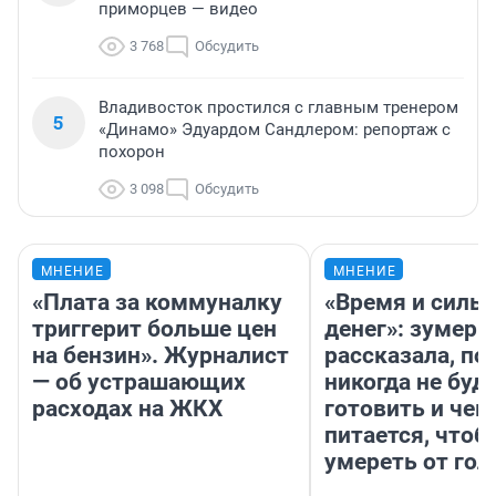
приморцев — видео
3 768
Обсудить
Владивосток простился с главным тренером
5
«Динамо» Эдуардом Сандлером: репортаж с
похорон
3 098
Обсудить
МНЕНИЕ
МНЕНИЕ
«Плата за коммуналку
«Время и силы
триггерит больше цен
денег»: зумерш
на бензин». Журналист
рассказала, по
— об устрашающих
никогда не буд
расходах на ЖКХ
готовить и чем
питается, чтоб
умереть от гол