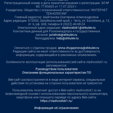
Регистрационный номер и дата принятия решения о регистрации: ЭЛ №
ФС 77-85603 от 17.07.2023 г.
Учредитель: Общество с ограниченной ответственностью "ИНТЕРНЕТ
ТЕХНОЛОГИИ"
Главный редактор: Шайтанова Екатерина Александровна
Адрес редакции: 672000, Забайкальский край, г. Чита, ул. Балябина, д. 13,
эт. 6, оф. 608, телефон 8 (3022) 40-08-24
Электронный адрес редакции:
vladivostok1@shkulev.ru
Контактные данные для Роскомнадзора и государственных
органов:
juristnsk@shkulev.ru
Техподдержка:
help@shkulev.ru
Связаться с отделом продаж:
anna.chugaynova@shkulev.ru
Редакция сайта не несет ответственности за достоверность
информации, содержащейся в рекламных объявлениях.
Особенности эксплуатации (использования) веб-сайта vladivostok1.ru
регулируются:
Руководством пользователя
Описанием функциональных характеристик ПО
Веб-сайт распространяется в виде интернет-сервиса, специальные
действия по установке на стороне пользователя не требуются
Пользователь получает доступ к Веб-сайту vladivostok1.ru на
безвозмездной основе с использованием персонального компьютера,
смартфона или планшета перейдя по адресу Веб-сайта:
https://vladivostok1.ru/
Информация об ограничениях