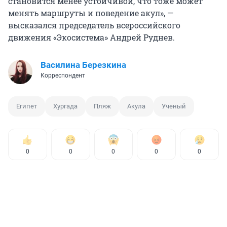
становится менее устойчивой, что тоже может
менять маршруты и поведение акул», —
высказался председатель всероссийского
движения «Экосистема» Андрей Руднев.
Василина Березкина
Корреспондент
Египет
Хургада
Пляж
Акула
Ученый
0
0
0
0
0