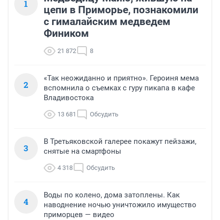
1
цепи в Приморье, познакомили
с гималайским медведем
Фиником
21 872
8
«Так неожиданно и приятно». Героиня мема
2
вспомнила о съемках с гуру пикапа в кафе
Владивостока
13 681
Обсудить
В Третьяковской галерее покажут пейзажи,
3
снятые на смартфоны
4 318
Обсудить
Воды по колено, дома затоплены. Как
4
наводнение ночью уничтожило имущество
приморцев — видео