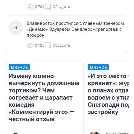
3 784
Обсудить
Владивосток простился с главным тренером
5
«Динамо» Эдуардом Сандлером: репортаж с
похорон
3 125
Обсудить
МНЕНИЕ
МНЕНИЕ
Измену можно
«И это место т
вычеркнуть домашним
крякнет»: жур
тортиком? Чем
о планах отдат
согревает и царапает
водоем с уткам
комедия
Снегопади под
«Комментируй это» —
застройку
честный отзыв
Алиса Князева