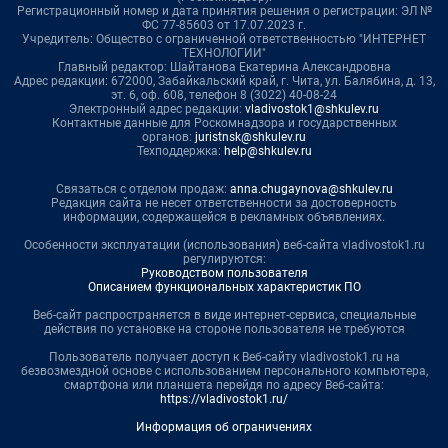
Регистрационный номер и дата принятия решения о регистрации: ЭЛ №
ФС 77-85603 от 17.07.2023 г.
Учредитель: Общество с ограниченной ответственностью "ИНТЕРНЕТ
ТЕХНОЛОГИИ"
Главный редактор: Шайтанова Екатерина Александровна
Адрес редакции: 672000, Забайкальский край, г. Чита, ул. Балябина, д. 13,
эт. 6, оф. 608, телефон 8 (3022) 40-08-24
Электронный адрес редакции:
vladivostok1@shkulev.ru
Контактные данные для Роскомнадзора и государственных
органов:
juristnsk@shkulev.ru
Техподдержка:
help@shkulev.ru
Связаться с отделом продаж:
anna.chugaynova@shkulev.ru
Редакция сайта не несет ответственности за достоверность
информации, содержащейся в рекламных объявлениях.
Особенности эксплуатации (использования) веб-сайта vladivostok1.ru
регулируются:
Руководством пользователя
Описанием функциональных характеристик ПО
Веб-сайт распространяется в виде интернет-сервиса, специальные
действия по установке на стороне пользователя не требуются
Пользователь получает доступ к Веб-сайту vladivostok1.ru на
безвозмездной основе с использованием персонального компьютера,
смартфона или планшета перейдя по адресу Веб-сайта:
https://vladivostok1.ru/
Информация об ограничениях