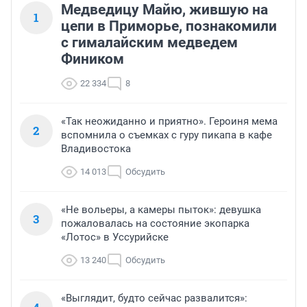
Медведицу Майю, жившую на
1
цепи в Приморье, познакомили
с гималайским медведем
Фиником
22 334
8
«Так неожиданно и приятно». Героиня мема
2
вспомнила о съемках с гуру пикапа в кафе
Владивостока
14 013
Обсудить
«Не вольеры, а камеры пыток»: девушка
3
пожаловалась на состояние экопарка
«Лотос» в Уссурийске
13 240
Обсудить
«Выглядит, будто сейчас развалится»: