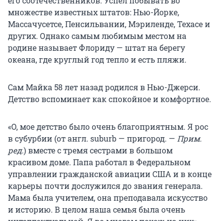
его соотечественников. Успел побывать во
множестве известных штатов: Нью-Йорке,
Массачусетсе, Пенсильвании, Мэриленде, Техасе и
других. Однако самым любимым местом на
родине называет Флориду — штат на берегу
океана, где круглый год тепло и есть пляжи.
Сам Майка 58 лет назад родился в Нью-Джерси.
Детство вспоминает как спокойное и комфортное.
«О, мое детство было очень благоприятным. Я рос
в субурбии (от англ. suburb — пригород. —
Прим.
ред.
) вместе с тремя сестрами в большом
красивом доме. Папа работал в Федеральном
управлении гражданской авиации США и в конце
карьеры почти дослужился до звания генерала.
Мама была учителем, она преподавала искусство
и историю. В целом наша семья была очень