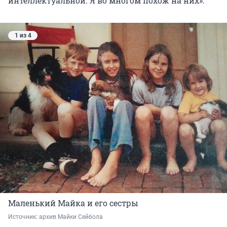
интеллектуальной. Я во многом похож на них».
1 из 4
Маленький Майка и его сестры
Источник: 
архив Майки Сейбола