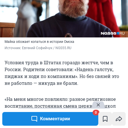
Майка обожает копаться в истории Омска
Источник: 
Евгений Софийчук / NGS55.RU
Условия труда в Штатах гораздо жестче, чем в
России. Родители советовали: «Надень галстук,
пиджак и ходи по компаниям». Но без связей это
не работало — никуда не брали.
«На меня многое повлияло: разное религиозное
воспитание, постоянная смена церквей и школ
сделали меня тревожным. Главное, у нас не было
0
Комментарии
связей, а в Америке на них держится почти всё.
Если их нет, ты один на один с системой.