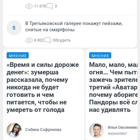
11 678
3
В Третьяковской галерее покажут пейзажи,
5
снятые на смартфоны
6 002
Обсудить
МНЕНИЕ
МНЕНИЕ
«Время и силы дороже
Мало, мало, ма
денег»: зумерша
огня… Чем пыта
рассказала, почему
зажечь зрителе
никогда не будет
третий «Аватар»
готовить и чем
почему абориге
питается, чтобы не
Пандоры всё с
умереть от голода
нас удивлять
Илья Овсяннико
Сабина Сафронова
журналист