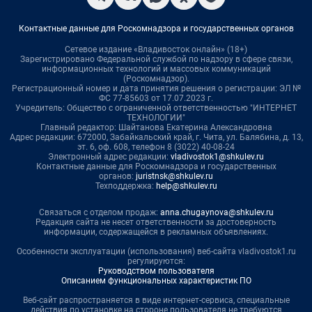
Контактные данные для Роскомнадзора и государственных органов
Сетевое издание «Владивосток онлайн» (18+)
Зарегистрировано Федеральной службой по надзору в сфере связи,
информационных технологий и массовых коммуникаций
(Роскомнадзор).
Регистрационный номер и дата принятия решения о регистрации: ЭЛ №
ФС 77-85603 от 17.07.2023 г.
Учредитель: Общество с ограниченной ответственностью "ИНТЕРНЕТ
ТЕХНОЛОГИИ"
Главный редактор: Шайтанова Екатерина Александровна
Адрес редакции: 672000, Забайкальский край, г. Чита, ул. Балябина, д. 13,
эт. 6, оф. 608, телефон 8 (3022) 40-08-24
Электронный адрес редакции:
vladivostok1@shkulev.ru
Контактные данные для Роскомнадзора и государственных
органов:
juristnsk@shkulev.ru
Техподдержка:
help@shkulev.ru
Связаться с отделом продаж:
anna.chugaynova@shkulev.ru
Редакция сайта не несет ответственности за достоверность
информации, содержащейся в рекламных объявлениях.
Особенности эксплуатации (использования) веб-сайта vladivostok1.ru
регулируются:
Руководством пользователя
Описанием функциональных характеристик ПО
Веб-сайт распространяется в виде интернет-сервиса, специальные
действия по установке на стороне пользователя не требуются