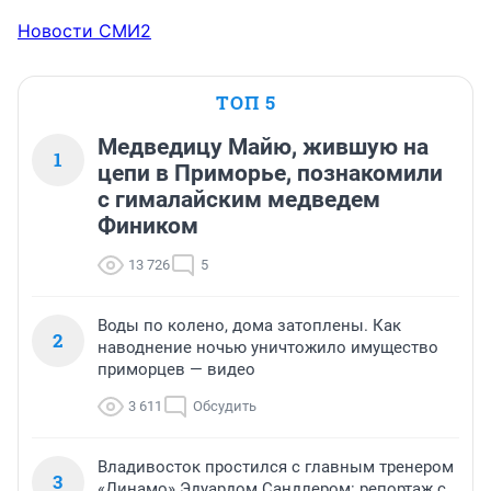
Новости СМИ2
ТОП 5
Медведицу Майю, жившую на
1
цепи в Приморье, познакомили
с гималайским медведем
Фиником
13 726
5
Воды по колено, дома затоплены. Как
2
наводнение ночью уничтожило имущество
приморцев — видео
3 611
Обсудить
Владивосток простился с главным тренером
3
«Динамо» Эдуардом Сандлером: репортаж с