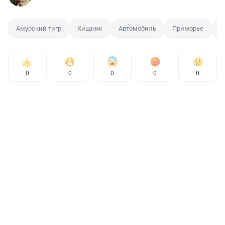
Амурский тигр
Хищник
Автомобиль
Приморье
В
0
0
0
0
0