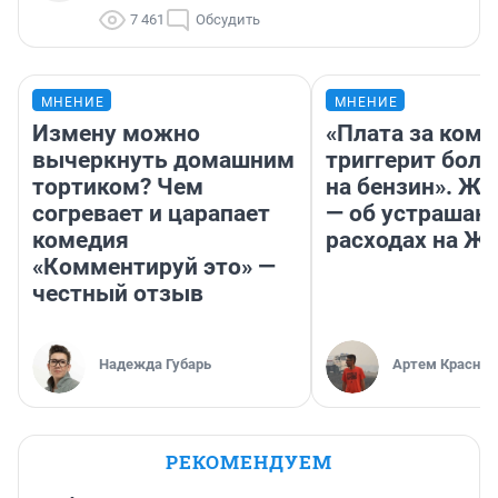
7 461
Обсудить
МНЕНИЕ
МНЕНИЕ
Измену можно
«Плата за ком
вычеркнуть домашним
триггерит боль
тортиком? Чем
на бензин». Жу
согревает и царапает
— об устраша
комедия
расходах на Ж
«Комментируй это» —
честный отзыв
Надежда Губарь
Артем Краснов
РЕКОМЕНДУЕМ