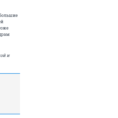
 большие
ей
тоже
адрам
кой и