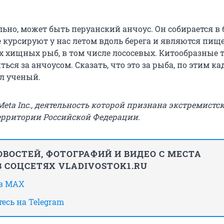
ьно, может быть перуанский анчоус. Он собирается в
е курсируют у нас летом вдоль берега и являются пищ
 хищных рыб, в том числе лососевых. Китообразные 
ься за анчоусом. Сказать, что это за рыба, по этим к
ал ученый.
ta Inc., деятельность которой признана экстремистс
ерритории Российской Федерации.
ВОСТЕЙ, ФОТОГРАФИЙ И ВИДЕО С МЕСТА
 СОЦСЕТЯХ VLADIVOSTOK1.RU
 в MAX
есь на Telegram