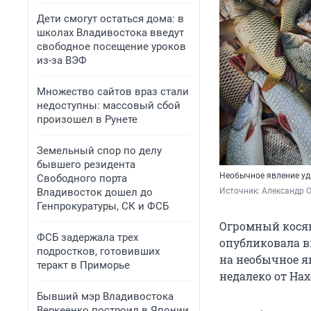
Дети смогут остаться дома: в
школах Владивостока введут
свободное посещение уроков
из-за ВЭФ
Множество сайтов враз стали
недоступны: массовый сбой
произошел в Рунете
Земельный спор по делу
бывшего резидента
Необычное явление у
Свободного порта
Владивосток дошел до
Источник: 
Александр 
Генпрокуратуры, СК и ФСБ
Огромный косяк
ФСБ задержала трех
опубликовала ви
подростков, готовивших
на необычное я
теракт в Приморье
недалеко от Нах
Бывший мэр Владивостока
Веркеенко построил в Японии