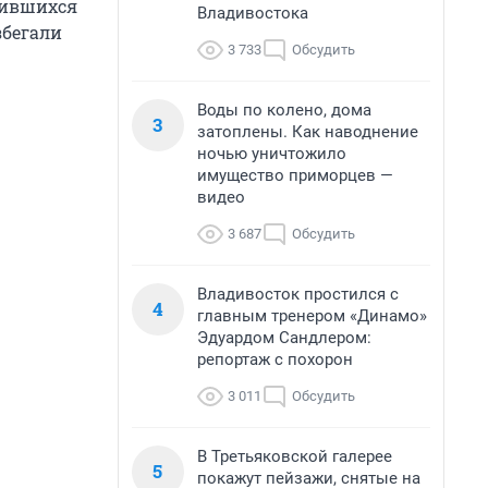
тившихся
Владивостока
збегали
3 733
Обсудить
Воды по колено, дома
3
затоплены. Как наводнение
ночью уничтожило
имущество приморцев —
видео
3 687
Обсудить
Владивосток простился с
4
главным тренером «Динамо»
Эдуардом Сандлером:
репортаж с похорон
3 011
Обсудить
В Третьяковской галерее
5
покажут пейзажи, снятые на