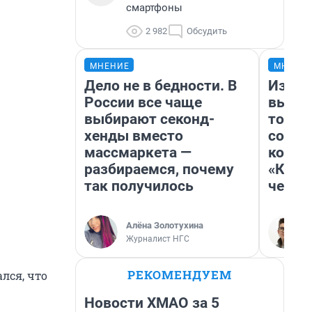
смартфоны
2 982
Обсудить
МНЕНИЕ
МНЕНИ
Дело не в бедности. В
Измен
России все чаще
вычер
выбирают секонд-
торти
хенды вместо
согре
массмаркета —
комед
разбираемся, почему
«Комм
так получилось
честн
Алёна Золотухина
Журналист НГС
РЕКОМЕНДУЕМ
лся, что
Новости ХМАО за 5