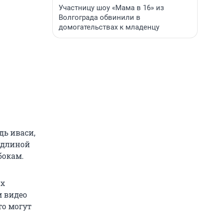
Участницу шоу «Мама в 16» из
Волгограда обвинили в
домогательствах к младенцу
дь иваси,
 длиной
бокам.
ых
 видео
то могут