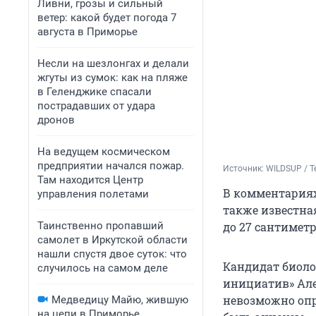
Ливни, грозы и сильный
ветер: какой будет погода 7
августа в Приморье
Несли на шезлонгах и делали
жгуты из сумок: как на пляже
в Геленджике спасали
пострадавших от удара
дронов
На ведущем космическом
предприятии начался пожар.
Источник: 
WILDSUP / T
Там находится Центр
В комментариях
управления полетами
также известна
Таинственно пропавший
до 27 сантимет
самолет в Иркутской области
нашли спустя двое суток: что
Кандидат биоло
случилось на самом деле
инициатив» Але
невозможно опре
Медведицу Майю, жившую
на цепи в Приморье,