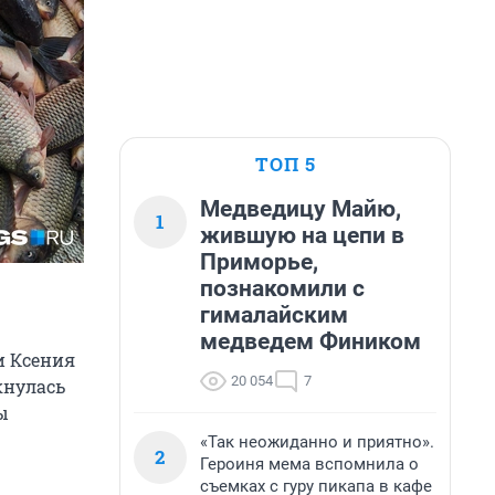
ТОП 5
Медведицу Майю,
1
жившую на цепи в
Приморье,
познакомили с
гималайским
медведем Фиником
и Ксения
20 054
7
кнулась
ы
«Так неожиданно и приятно».
2
Героиня мема вспомнила о
съемках с гуру пикапа в кафе