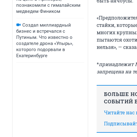
быть анчоусы.
познакомили с гималайским
медведем Фиником
«Предположител
стайки, которы
Создал миллиардный
бизнес и встречался с
многих крупных
Путиным. Что известно о
пытаются охотит
создателе дрона «Упырь»,
нельзя», — сказ
которого подорвали в
Екатеринбурге
*
принадлежит Me
запрещена на т
БОЛЬШЕ НО
СОБЫТИЙ В
Читайте нас
Подписывайт