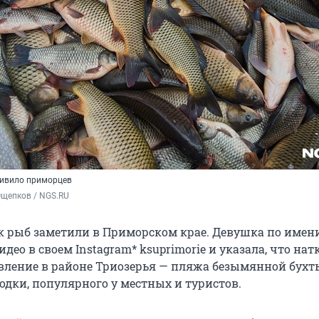
дивило приморцев
Ощепков / NGS.RU
 рыб заметили в Приморском крае. Девушка по имен
део в своем Instagram* ksuprimorie и указала, что нат
вление в районе Триозерья — пляжа безымянной бухт
одки, популярного у местных и туристов.