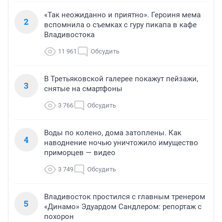
«Так неожиданно и приятно». Героиня мема
2
вспомнила о съемках с гуру пикапа в кафе
Владивостока
11 961
Обсудить
В Третьяковской галерее покажут пейзажи,
3
снятые на смартфоны
3 766
Обсудить
Воды по колено, дома затоплены. Как
4
наводнение ночью уничтожило имущество
приморцев — видео
3 749
Обсудить
Владивосток простился с главным тренером
5
«Динамо» Эдуардом Сандлером: репортаж с
похорон