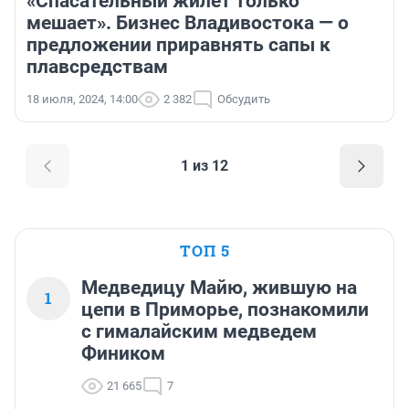
«Спасательный жилет только
мешает». Бизнес Владивостока — о
предложении приравнять сапы к
плавсредствам
18 июля, 2024, 14:00
2 382
Обсудить
1 из 12
ТОП 5
Медведицу Майю, жившую на
1
цепи в Приморье, познакомили
с гималайским медведем
Фиником
21 665
7