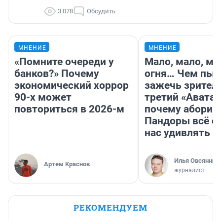
3 078
Обсудить
МНЕНИЕ
МНЕНИЕ
«Помните очереди у
Мало, мало, ма
банков?» Почему
огня… Чем пыт
экономический хоррор
зажечь зрител
90-х может
третий «Аватар
повториться в 2026-м
почему абориг
Пандоры всё с
нас удивлять
Илья Овсянник
Артем Краснов
журналист
РЕКОМЕНДУЕМ