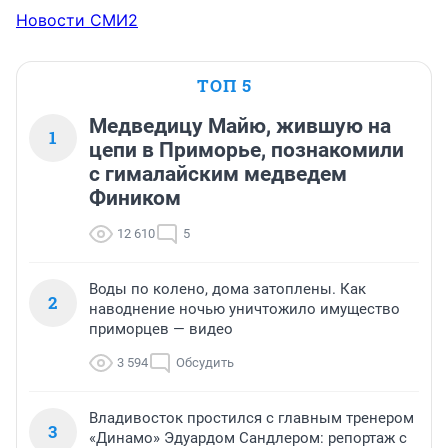
Новости СМИ2
ТОП 5
Медведицу Майю, жившую на
1
цепи в Приморье, познакомили
с гималайским медведем
Фиником
12 610
5
Воды по колено, дома затоплены. Как
2
наводнение ночью уничтожило имущество
приморцев — видео
3 594
Обсудить
Владивосток простился с главным тренером
3
«Динамо» Эдуардом Сандлером: репортаж с