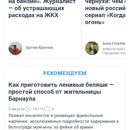
на бензин». Журналист
чернухи: чем п
— об устрашающих
новый российс
расходах на ЖКХ
сериал «Когда 
огонь»
Анна Голубниц
Артем Краснов
внештатный кор
Городских порт
РЕКОМЕНДУЕМ
Как приготовить ленивые беляши —
простой способ от жительницы
Барнаула
5 августа
14 115
4
Уважал иноагентов и размещал фривольные
картинки: эксклюзивные подробности задержания в
Волгограде мужчины за фейки об армии