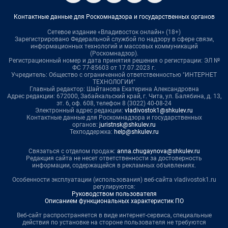
Контактные данные для Роскомнадзора и государственных органов
Сетевое издание «Владивосток онлайн» (18+)
Зарегистрировано Федеральной службой по надзору в сфере связи,
информационных технологий и массовых коммуникаций
(Роскомнадзор).
Регистрационный номер и дата принятия решения о регистрации: ЭЛ №
ФС 77-85603 от 17.07.2023 г.
Учредитель: Общество с ограниченной ответственностью "ИНТЕРНЕТ
ТЕХНОЛОГИИ"
Главный редактор: Шайтанова Екатерина Александровна
Адрес редакции: 672000, Забайкальский край, г. Чита, ул. Балябина, д. 13,
эт. 6, оф. 608, телефон 8 (3022) 40-08-24
Электронный адрес редакции:
vladivostok1@shkulev.ru
Контактные данные для Роскомнадзора и государственных
органов:
juristnsk@shkulev.ru
Техподдержка:
help@shkulev.ru
Связаться с отделом продаж:
anna.chugaynova@shkulev.ru
Редакция сайта не несет ответственности за достоверность
информации, содержащейся в рекламных объявлениях.
Особенности эксплуатации (использования) веб-сайта vladivostok1.ru
регулируются:
Руководством пользователя
Описанием функциональных характеристик ПО
Веб-сайт распространяется в виде интернет-сервиса, специальные
действия по установке на стороне пользователя не требуются