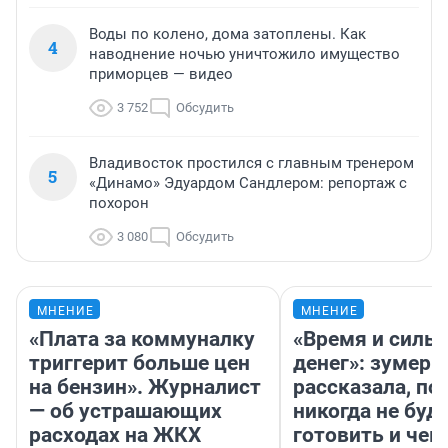
Воды по колено, дома затоплены. Как
4
наводнение ночью уничтожило имущество
приморцев — видео
3 752
Обсудить
Владивосток простился с главным тренером
5
«Динамо» Эдуардом Сандлером: репортаж с
похорон
3 080
Обсудить
МНЕНИЕ
МНЕНИЕ
«Плата за коммуналку
«Время и силы
триггерит больше цен
денег»: зумерш
на бензин». Журналист
рассказала, по
— об устрашающих
никогда не буд
расходах на ЖКХ
готовить и чем