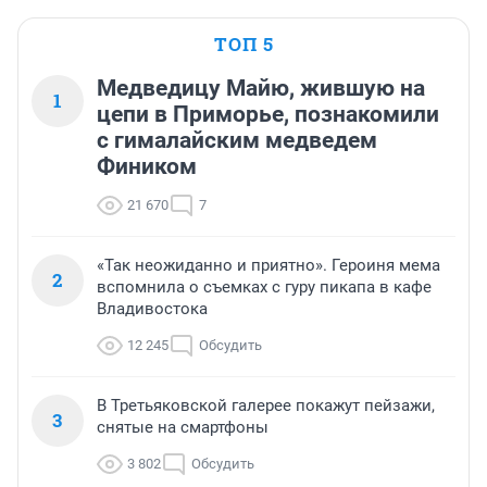
ТОП 5
Медведицу Майю, жившую на
1
цепи в Приморье, познакомили
с гималайским медведем
Фиником
21 670
7
«Так неожиданно и приятно». Героиня мема
2
вспомнила о съемках с гуру пикапа в кафе
Владивостока
12 245
Обсудить
В Третьяковской галерее покажут пейзажи,
3
снятые на смартфоны
3 802
Обсудить