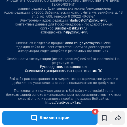
Учредитель: Общество с ограниченной ответственностью "ИНТЕРНЕТ
ТЕХНОЛОГИИ"
Главный редактор: Шайтанова Екатерина Александровна
Адрес редакции: 672000, Забайкальский край, г. Чита, ул. Балябина, д. 13,
эт. 6, оф. 608, телефон 8 (3022) 40-08-24
Электронный адрес редакции:
vladivostok1@shkulev.ru
Контактные данные для Роскомнадзора и государственных
органов:
juristnsk@shkulev.ru
Техподдержка:
help@shkulev.ru
Связаться с отделом продаж:
anna.chugaynova@shkulev.ru
Редакция сайта не несет ответственности за достоверность
информации, содержащейся в рекламных объявлениях.
Особенности эксплуатации (использования) веб-сайта vladivostok1.ru
регулируются:
Руководством пользователя
Описанием функциональных характеристик ПО
Веб-сайт распространяется в виде интернет-сервиса, специальные
действия по установке на стороне пользователя не требуются
Пользователь получает доступ к Веб-сайту vladivostok1.ru на
безвозмездной основе с использованием персонального компьютера,
смартфона или планшета перейдя по адресу Веб-сайта:
https://vladivostok1.ru/
Информация об ограничениях
6
Комментарии
Политика использования cookies
Рекомендательные системы