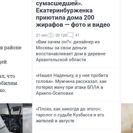
сумасшедшей».
Екатеринбурженка
приютила дома 200
жирафов — фото и видео
21 час
20 128
41
«Вам зачем он?»: дизайнер из
 в районе
Москвы за свои деньги
восстанавливает дом в деревне
Архангельской области
щей
«Нашел Наденьку, а у нее пробита
л, что
голова». Мужчина рассказал, как
обилям.
потерял жену при атаке БПЛА в
хо.
Архипо-Осиповке
«Плохо, как никогда до этого»:
таролог о судьбе Кузбасса и его
жителей в августе