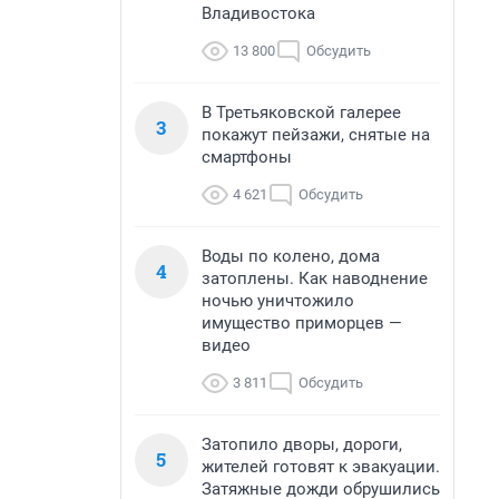
Владивостока
13 800
Обсудить
В Третьяковской галерее
3
покажут пейзажи, снятые на
смартфоны
4 621
Обсудить
Воды по колено, дома
4
затоплены. Как наводнение
ночью уничтожило
имущество приморцев —
видео
3 811
Обсудить
Затопило дворы, дороги,
5
жителей готовят к эвакуации.
Затяжные дожди обрушились