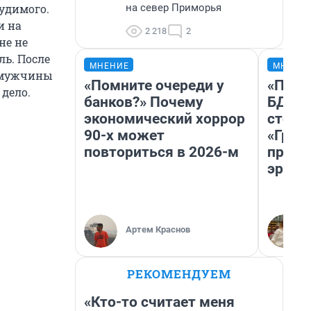
на север Приморья
судимого.
и на
2 218
2
не не
ль. После
МНЕНИЕ
МНЕНИ
, мужчины
«Помните очереди у
«Попа
дело.
банков?» Почему
БДСМ‑
экономический хоррор
стоп‑
90-х может
«Гроз
повториться в 2026-м
превр
эроти
Артем Краснов
РЕКОМЕНДУЕМ
«Кто-то считает меня