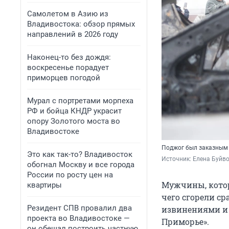
Самолетом в Азию из
Владивостока: обзор прямых
направлений в 2026 году
Наконец-то без дождя:
воскресенье порадует
приморцев погодой
Мурал с портретами морпеха
РФ и бойца КНДР украсит
опору Золотого моста во
Владивостоке
Поджог был заказным
Это как так-то? Владивосток
Источник: 
Елена Буйв
обогнал Москву и все города
России по росту цен на
Мужчины, котор
квартиры
чего сгорели с
Резидент СПВ провалил два
извинениями и 
проекта во Владивостоке —
Приморье».
он обещал построить частную