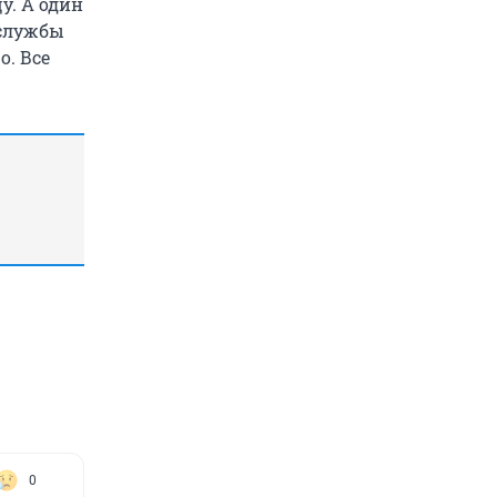
у. А один
 службы
о. Все
0