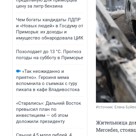
предельную для приморцев
цену за литр бензина
Чем богаты кандидаты ЛДПР
и «Новых людей» в Госдуму от
Приморья: их доходы и
имущество обнародовала ЦИК
Похолодает до 13 °C. Прогноз
погоды на субботу в Приморье
«Так неожиданно и
приятно». Героиня мема
вспомнила о съемках с гуру
пикапа в кафе Владивостока
«Старались»: Дальний Восток
Источник: 
Елена Буйв
превысил план по
инвестициям — об этом
доложили президенту
Жительница дом
Mercedes, стояв
Свыше 4,5 млрд рублей, 4