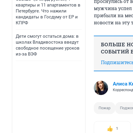
проснулись от в
квартиры и 11 апартаментов в
мужчина успел 
Петербурге. Что нажили
прибыли на мес
кандидаты в Госдуму от ЕР и
новости на эту
КПРФ
Дети смогут остаться дома: в
школах Владивостока введут
БОЛЬШЕ НО
свободное посещение уроков
СОБЫТИЙ В
из-за ВЭФ
Подпишитесь,
Алиса К
Корреспонд
Пожар
Поджо
1