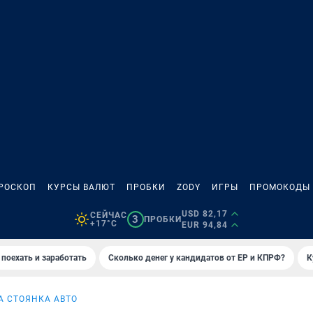
РОСКОП
КУРСЫ ВАЛЮТ
ПРОБКИ
ZODY
ИГРЫ
ПРОМОКОДЫ
USD 82,17
СЕЙЧАС
3
ПРОБКИ
+17°C
EUR 94,84
 поехать и заработать
Сколько денег у кандидатов от ЕР и КПРФ?
К
А СТОЯНКА АВТО