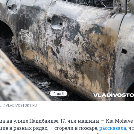
1 из 4
ол / VLADIVOSTOK1.RU
а на улице Надибаидзе, 17, чьи машины — Kia Mohave
шие в разных рядах, — сгорели в пожаре,
рассказала
, ч