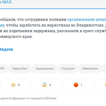
в MAX.
ообщали, что сотрудники полиции
организовали целу
му
, чтобы заработать на наркотиках во Владивостоке.
и их подельники задержаны, рассказали в пресс-служ
иморского края.
Авдеев
ВФУ
Наркосбыт
Задержание
Полиция
Обвинение
0
0
1
ыделите фрагмент и нажмите Ctrl+Enter