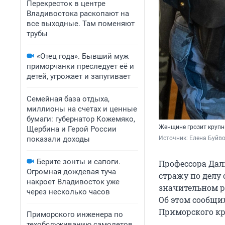
Перекресток в центре
Владивостока раскопают на
все выходные. Там поменяют
трубы
«Отец года». Бывший муж
приморчанки преследует её и
детей, угрожает и запугивает
Семейная база отдыха,
миллионы на счетах и ценные
бумаги: губернатор Кожемяко,
Женщине грозит крупн
Щербина и Герой России
показали доходы
Источник: 
Елена Буйв
Берите зонты и сапоги.
Профессора Дал
Огромная дождевая туча
стражу по делу
накроет Владивосток уже
значительном раз
через несколько часов
Об этом сообщи
Приморского кр
Приморского инженера по
техобслуживанию самолетов