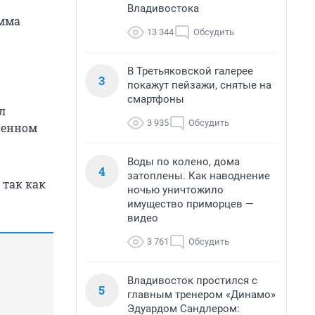
Владивостока
амма
13 344
Обсудить
В Третьяковской галерее
3
покажут пейзажи, снятые на
смартфоны
л
3 935
Обсудить
венном
Воды по колено, дома
4
затоплены. Как наводнение
 так как
ночью уничтожило
имущество приморцев —
видео
3 761
Обсудить
Владивосток простился с
5
главным тренером «Динамо»
Эдуардом Сандлером: