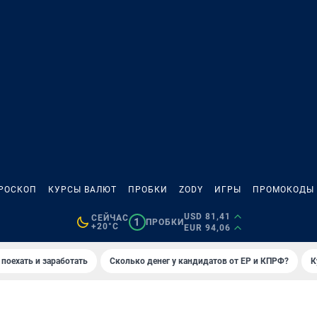
РОСКОП
КУРСЫ ВАЛЮТ
ПРОБКИ
ZODY
ИГРЫ
ПРОМОКОДЫ
USD 81,41
СЕЙЧАС
1
ПРОБКИ
+20°C
EUR 94,06
 поехать и заработать
Сколько денег у кандидатов от ЕР и КПРФ?
К