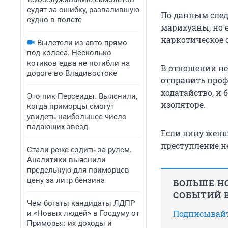
судят за ошибку, развалившую
По данным след
судно в полете
марихуаны, но 
наркотическое с
Вылетели из авто прямо
под колеса. Несколько
котиков едва не погибли на
В отношении нее
дороге во Владивостоке
отправить проф
ходатайство, и
Это пик Персеиды. Выяснили,
изоляторе.
когда приморцы смогут
увидеть наибольшее число
падающих звезд
Если вину женщи
преступление не
Стали реже ездить за рулем.
Аналитики выяснили
предельную для приморцев
цену за литр бензина
БОЛЬШЕ НО
СОБЫТИЙ В
Чем богаты кандидаты ЛДПР
Подписывайте
и «Новых людей» в Госдуму от
Приморья: их доходы и