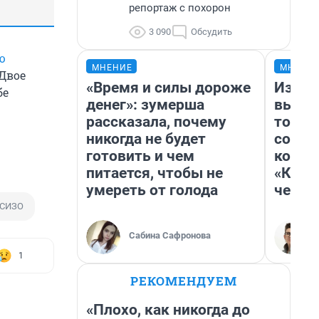
репортаж с похорон
3 090
Обсудить
ю
МНЕНИЕ
МНЕНИ
 Двое
«Время и силы дороже
Измен
бе
денег»: зумерша
вычер
рассказала, почему
торти
никогда не будет
согре
готовить и чем
комед
питается, чтобы не
«Комм
умереть от голода
честн
СИЗО
Сабина Сафронова
1
РЕКОМЕНДУЕМ
«Плохо, как никогда до