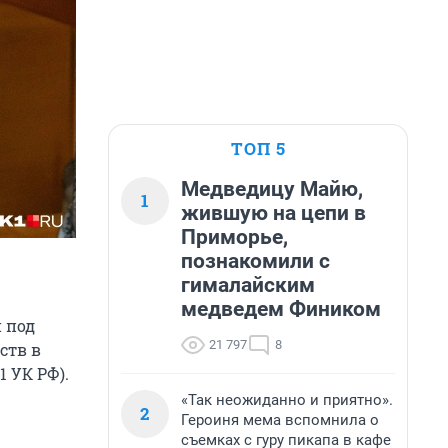
ТОП 5
Медведицу Майю,
1
жившую на цепи в
Приморье,
познакомили с
гималайским
медведем Фиником
 под
21 797
8
ств в
1 УК РФ).
«Так неожиданно и приятно».
2
Героиня мема вспомнила о
съемках с гуру пикапа в кафе