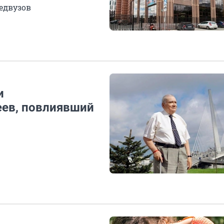
едвузов
и
еев, повлиявший