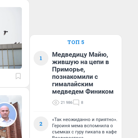
ТОП 5
Медведицу Майю,
1
жившую на цепи в
Приморье,
познакомили с
гималайским
медведем Фиником
21 986
8
«Так неожиданно и приятно».
2
Героиня мема вспомнила о
съемках с гуру пикапа в кафе