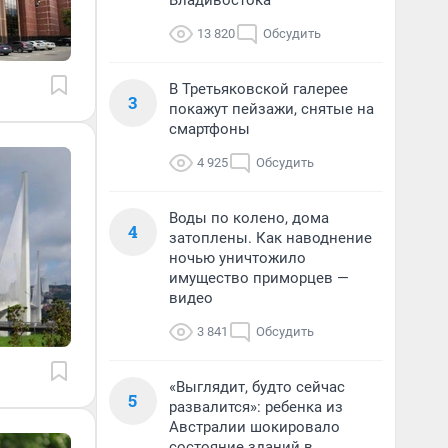
Владивостока
13 820
Обсудить
В Третьяковской галерее
3
покажут пейзажи, снятые на
смартфоны
4 925
Обсудить
Воды по колено, дома
4
затоплены. Как наводнение
ночью уничтожило
имущество приморцев —
видео
3 841
Обсудить
«Выглядит, будто сейчас
5
развалится»: ребенка из
Австралии шокировало
состояние зданий в