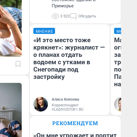
Приморье
3 523
Обсудить
МНЕНИЕ
МНЕНИЕ
«И это место тоже
Мало, 
крякнет»: журналист —
огня… 
о планах отдать
зажечь
водоем с утками в
третий 
Снегопади под
почему
застройку
Пандор
нас уд
Алиса Князева
Ил
Корреспондент
жу
VLADIVOSTOK1.RU
РЕКОМЕНДУЕМ
«Он мне угрожает и портит