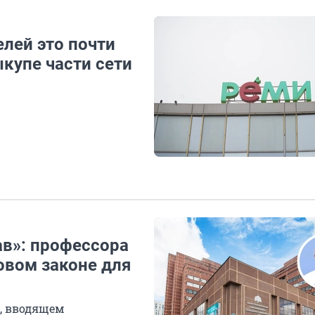
елей это почти
ыкупе части сети
ав»: профессора
овом законе для
, вводящем