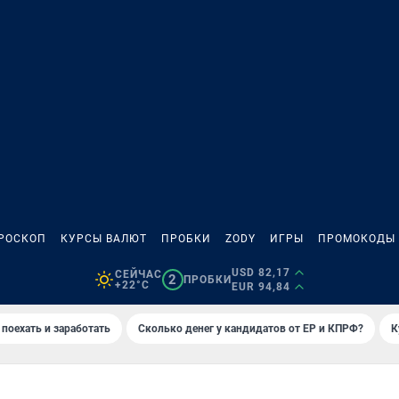
РОСКОП
КУРСЫ ВАЛЮТ
ПРОБКИ
ZODY
ИГРЫ
ПРОМОКОДЫ
USD 82,17
СЕЙЧАС
2
ПРОБКИ
+22°C
EUR 94,84
 поехать и заработать
Сколько денег у кандидатов от ЕР и КПРФ?
К