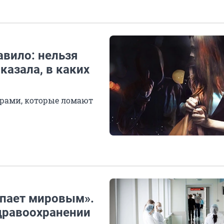
авило: нельзя
казала, в каких
ерами, которые ломают
упает мировым».
дравоохранении