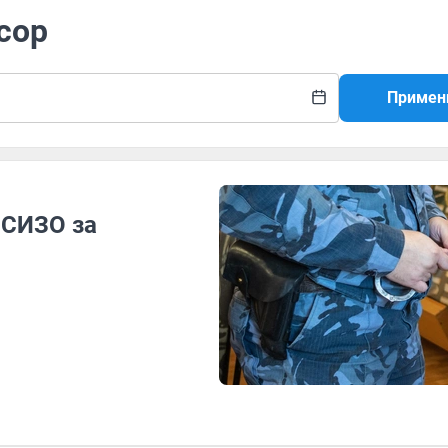
сор
Примен
 СИЗО за