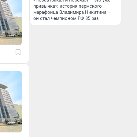
«Позавтракал и побежал — это уже
привычка»: история пермского
марафонца Владимира Никитина —
он стал чемпионом РФ 35 раз