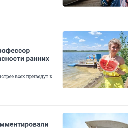
профессор
асности ранних
стрее всех приведут к
омментировали