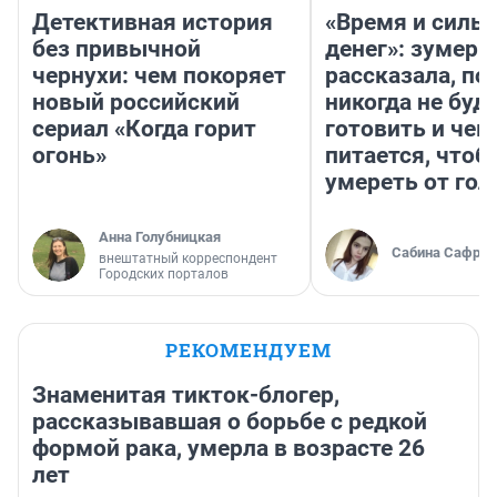
Детективная история
«Время и силы
без привычной
денег»: зумерш
чернухи: чем покоряет
рассказала, по
новый российский
никогда не буд
сериал «Когда горит
готовить и чем
огонь»
питается, чтоб
умереть от гол
Анна Голубницкая
Сабина Сафрон
внештатный корреспондент
Городских порталов
РЕКОМЕНДУЕМ
Знаменитая тикток-блогер,
рассказывавшая о борьбе с редкой
формой рака, умерла в возрасте 26
лет