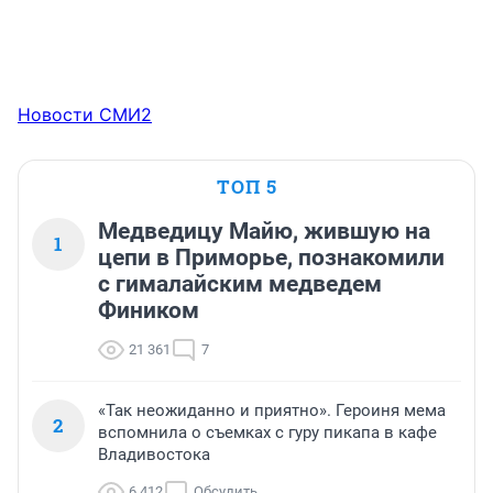
Новости СМИ2
ТОП 5
Медведицу Майю, жившую на
1
цепи в Приморье, познакомили
с гималайским медведем
Фиником
21 361
7
«Так неожиданно и приятно». Героиня мема
2
вспомнила о съемках с гуру пикапа в кафе
Владивостока
6 412
Обсудить