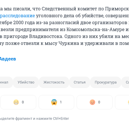
ода мы писали, что Следственный комитет по Приморс
расследование
уголовного дела об убийстве, совершен
нтябре 2000 года из-за разногласий двое организаторов
везли предпринимателя из Комсомольска-на-Амуре и
в пригороде Владивостока. Одного из них убили на мес
у позже отвезли к мысу Чуркина и удерживали в по
Авдеев
инал
Убийство
Жестокость
Статья
Прокуратура
С
0
1
0
ыделите фрагмент и нажмите Ctrl+Enter