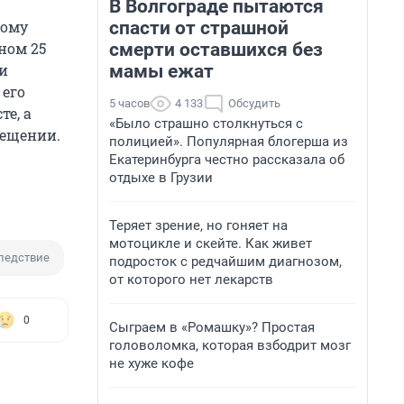
В Волгограде пытаются
спасти от страшной
кому
смерти оставшихся без
ном 25
мамы ежат
 и
 его
5 часов
4 133
Обсудить
те, а
«Было страшно столкнуться с
мещении.
полицией». Популярная блогерша из
Екатеринбурга честно рассказала об
отдыхе в Грузии
Теряет зрение, но гоняет на
мотоцикле и скейте. Как живет
ледствие
подросток с редчайшим диагнозом,
от которого нет лекарств
0
Сыграем в «Ромашку»? Простая
головоломка, которая взбодрит мозг
не хуже кофе