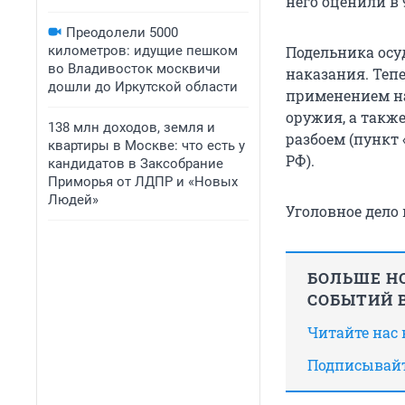
него оценили в 
Преодолели 5000
километров: идущие пешком
Подельника осуд
во Владивосток москвичи
наказания. Теп
дошли до Иркутской области
применением на
оружия, а такж
138 млн доходов, земля и
разбоем (пункт «
квартиры в Москве: что есть у
РФ).
кандидатов в Заксобрание
Приморья от ЛДПР и «Новых
Людей»
Уголовное дело
БОЛЬШЕ НО
СОБЫТИЙ В
Читайте нас
Подписывайт