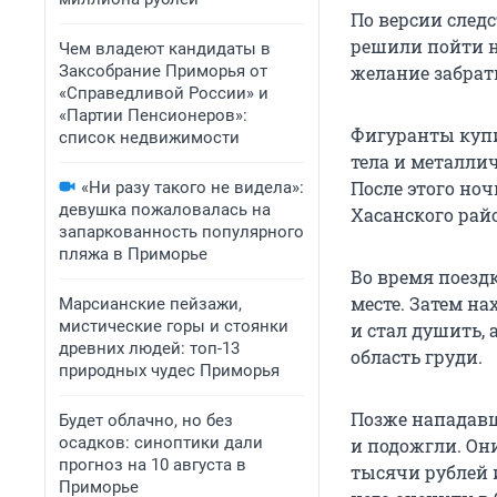
По версии след
решили пойти н
Чем владеют кандидаты в
Заксобрание Приморья от
желание забрат
«Справедливой России» и
«Партии Пенсионеров»:
Фигуранты купи
список недвижимости
тела и металли
После этого но
«Ни разу такого не видела»:
девушка пожаловалась на
Хасанского рай
запаркованность популярного
пляжа в Приморье
Во время поезд
месте. Затем н
Марсианские пейзажи,
мистические горы и стоянки
и стал душить,
древних людей: топ-13
область груди.
природных чудес Приморья
Позже нападавш
Будет облачно, но без
осадков: синоптики дали
и подожгли. Он
прогноз на 10 августа в
тысячи рублей 
Приморье