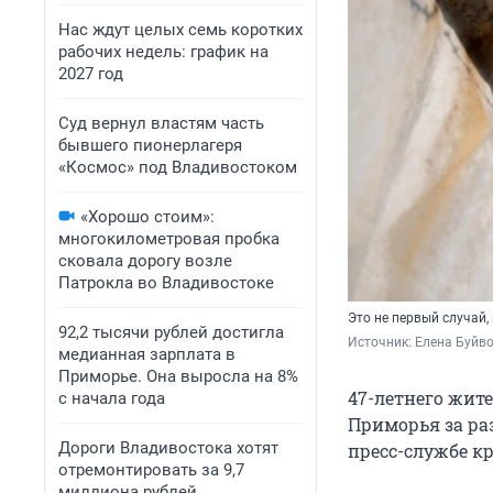
Нас ждут целых семь коротких
рабочих недель: график на
2027 год
Суд вернул властям часть
бывшего пионерлагеря
«Космос» под Владивостоком
«Хорошо стоим»:
многокилометровая пробка
сковала дорогу возле
Патрокла во Владивостоке
Это не первый случай
92,2 тысячи рублей достигла
Источник: 
Елена Буйв
медианная зарплата в
Приморье. Она выросла на 8%
47-летнего жит
с начала года
Приморья за раз
Дороги Владивостока хотят
пресс-службе к
отремонтировать за 9,7
миллиона рублей