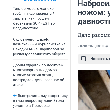
Наброси
Теплое море, океанская
ножом: 
гребля и карнавальный
заплыв: как прошел
давност
фестиваль SUP FEST во
Владивостоке
Дело рассмо
Суд отменил штраф,
назначенный журналистке из
2 июня 2026, 08:00
Находки Анне Шариповой за
рекламу славянского оберега
Написать
Дроны ударили по десяткам
многоквартирных домов,
многие охватил огонь,
пострадали дети: главное об
атаке
Выстрелившему сверстнику
в глаз подростку дали 3 года
условно в Приморье