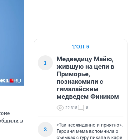
ТОП 5
Медведицу Майю,
1
жившую на цепи в
Приморье,
познакомили с
гималайским
медведем Фиником
22 315
8
йоне
ообщили в
«Так неожиданно и приятно».
2
Героиня мема вспомнила о
съемках с гуру пикапа в кафе