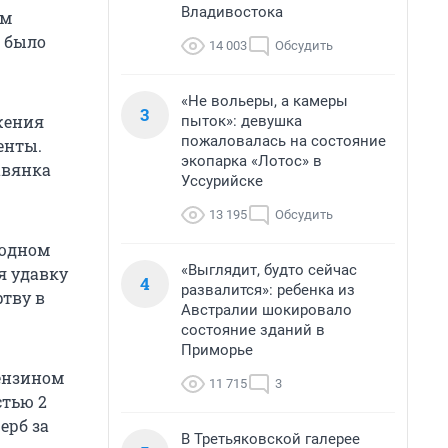
Владивостока
ом
м было
14 003
Обсудить
«Не вольеры, а камеры
3
жения
пыток»: девушка
пожаловалась на состояние
енты.
экопарка «Лотос» в
авянка
Уссурийске
13 195
Обсудить
людном
«Выглядит, будто сейчас
я удавку
4
развалится»: ребенка из
ртву в
Австралии шокировало
состояние зданий в
Приморье
бензином
11 715
3
стью 2
ерб за
В Третьяковской галерее