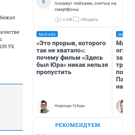
5
покажут пейзажи, снятые на
смартфоны
збежал
6 246
Обсудить
ачестве
МНЕНИЕ
МНЕНИ
с
«Это прорыв, которого
Мало,
105 УК
так не хватало»:
огня…
почему фильм «Здесь
зажеч
был Юра» никак нельзя
трети
пропустить
почем
Пандо
нас у
Надежда Губарь
РЕКОМЕНДУЕМ