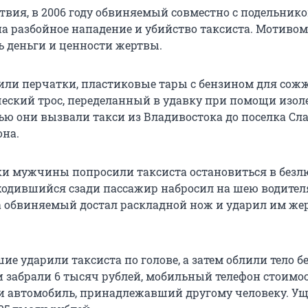
ствия, в 2006 году обвиняемый совместно с подельник
а разбойное нападение и убийство таксиста. Мотиво
ь деньги и ценности жертвы.
ли перчатки, пластиковые тары с бензином для сож
ческий трос, переделанный в удавку при помощи изол
чью они вызвали такси из Владивостока до поселка Сл
она.
ки мужчины попросили таксиста остановиться в без
аходившийся сзади пассажир набросил на шею водител
 а обвиняемый достал раскладной нож и ударил им же
ие ударили таксиста по голове, а затем облили тело 
и забрали 6 тысяч рублей, мобильный телефон стоимо
и автомобиль, принадлежавший другому человеку. Ущ