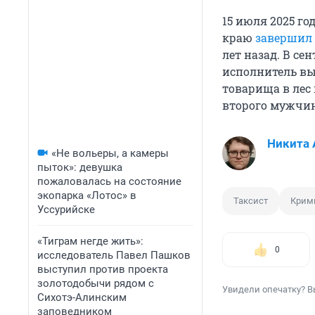
15 июля 2025 г
краю
завершил 
лет назад. В се
исполнитель вы
товарища в лес 
второго мужчин
Никита 
«Не вольеры, а камеры
пыток»: девушка
пожаловалась на состояние
экопарка «Лотос» в
Таксист
Крим
Уссурийске
«Тиграм негде жить»:
0
исследователь Павел Пашков
выступил против проекта
золотодобычи рядом с
Увидели опечатку? В
Сихотэ-Алинским
заповедником