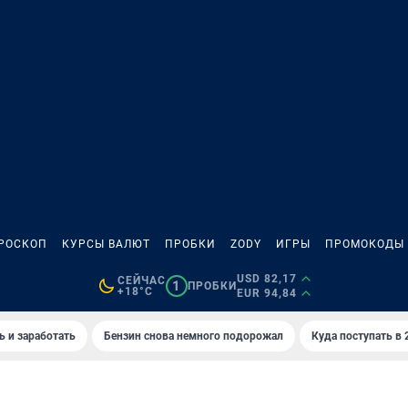
РОСКОП
КУРСЫ ВАЛЮТ
ПРОБКИ
ZODY
ИГРЫ
ПРОМОКОДЫ
USD 82,17
СЕЙЧАС
1
ПРОБКИ
+18°C
EUR 94,84
ь и заработать
Бензин снова немного подорожал
Куда поступать в 