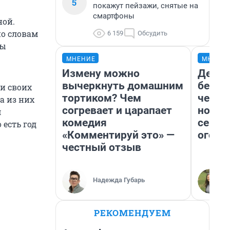
5
покажут пейзажи, снятые на
смартфоны
ной.
по словам
6 159
Обсудить
бы
МНЕНИЕ
МНЕНИ
Измену можно
Детек
вычеркнуть домашним
без п
и своих
тортиком? Чем
черну
а из них
согревает и царапает
новый
м
комедия
сериа
 есть год
«Комментируй это» —
огонь
честный отзыв
Надежда Губарь
РЕКОМЕНДУЕМ