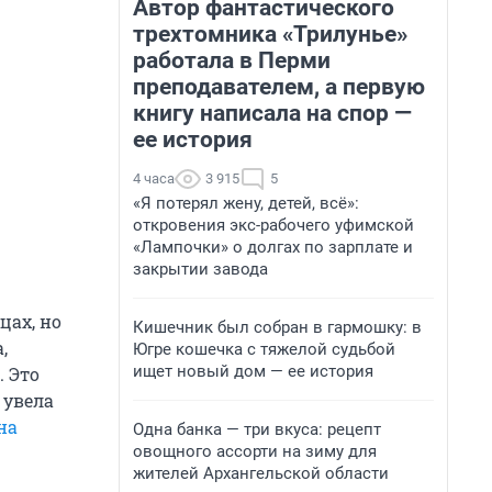
Автор фантастического
трехтомника «Трилунье»
работала в Перми
преподавателем, а первую
книгу написала на спор —
ее история
4 часа
3 915
5
«Я потерял жену, детей, всё»:
откровения экс-рабочего уфимской
«Лампочки» о долгах по зарплате и
закрытии завода
цах, но
Кишечник был собран в гармошку: в
,
Югре кошечка с тяжелой судьбой
ищет новый дом — ее история
. Это
 увела
на
Одна банка — три вкуса: рецепт
овощного ассорти на зиму для
жителей Архангельской области