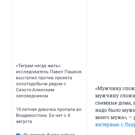
«Тиграм негде жить»:
исследователь Павел Пашков
выступил против проекта
золотодобычи рядом с
«Мужчину сложн
Сихотэ-Алинским
мужчину сложно
заповедником
съемные дома, э
15-летняя девочка пропала во
надо было мужи
Владивостоке. Ее нет с 4
моего мужа», —
августа
интервью с Лау