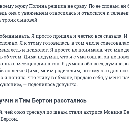
своему мужу Полина решила не сразу. По ее словам, ей
едь она с уважением относилась и относится к телевед
а троих сыновей.
о обманывать. Я просто пришла и честно все сказала. И
сложно. Я к этому готовилась, в том числе советовалас
еня есть и психолог. Я просто не понимала, что мне де
ь об этом. Дима подумал, что я с ума сошла, он не пов
олько месяцев диалогов. Я думала обо всех, думала, к
было легче Диме, моим родителям, потому что для них
о я поняла, что живу в обмане, предаю себя, у меня н
рушение», — поделилась девушка.
уччи и Тим Бертон расстались
й, чей союз треснул по швам, стали актриса Моника Б
 Бертон.