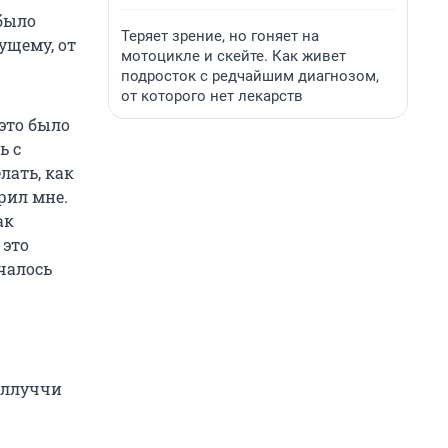
 было
Теряет зрение, но гоняет на
ущему, от
мотоцикле и скейте. Как живет
подросток с редчайшим диагнозом,
от которого нет лекарств
 это было
ь с
лать, как
ерил мне.
ак
 это
ачалось
еллуччи