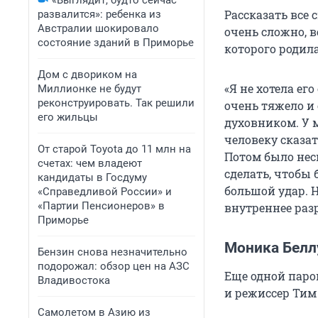
«Выглядит, будто сейчас
Рассказать все 
развалится»: ребенка из
Австралии шокировало
очень сложно, в
состояние зданий в Приморье
которого родил
Дом с двориком на
«Я не хотела ег
Миллионке не будут
реконструировать. Так решили
очень тяжело и 
его жильцы
духовником. У м
человеку сказат
От старой Toyota до 11 млн на
Потом было неск
счетах: чем владеют
сделать, чтобы 
кандидаты в Госдуму
большой удар. Н
«Справедливой России» и
«Партии Пенсионеров» в
внутреннее раз
Приморье
Моника Белл
Бензин снова незначительно
подорожал: обзор цен на АЗС
Еще одной паро
Владивостока
и режиссер Тим
Самолетом в Азию из