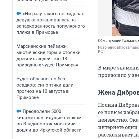
«Ни разу такого не видела»:
девушка пожаловалась на
запаркованность популярного
пляжа в Приморье
Обманувший Газманова
Марсианские пейзажи,
Источник: 
philgazmano
мистические горы и стоянки
РФ)
древних людей: топ-13
природных чудес Приморья
В мире знаменит
произошло у зве
Будет облачно, но без
осадков: синоптики дали
прогноз на 10 августа в
Жена Дибров
Приморье
Полина Диброва
Преодолели 5000
ее новым избра
километров: идущие пешком
неизвестно. Ока
во Владивосток москвичи
интернете одни
дошли до Иркутской области
рассказывает н