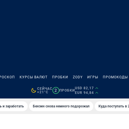
РОСКОП
КУРСЫ ВАЛЮТ
ПРОБКИ
ZODY
ИГРЫ
ПРОМОКОДЫ
USD 82,17
СЕЙЧАС
2
ПРОБКИ
+21°C
EUR 94,84
ь и заработать
Бензин снова немного подорожал
Куда поступать в 