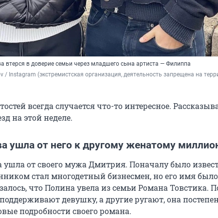
 втерся в доверие семьи через младшего сына артиста — Филиппа
v / Instagram (экстремистская организация, деятельность запрещена на терр
остей всегда случается что-то интересное. Рассказыва
зд на этой неделе.
а ушла от него к другому женатому миллио
 ушла от своего мужа Дмитрия. Поначалу было извест
нником стал многодетный бизнесмен, но его имя было
залось, что Полина увела из семьи Романа Товстика. П
 поддерживают девушку, а другие ругают, она постепе
овые подробности своего романа.