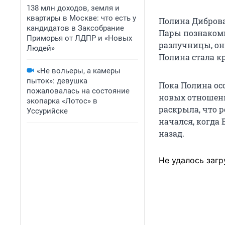
138 млн доходов, земля и
квартиры в Москве: что есть у
Полина Диброва
кандидатов в Заксобрание
Пары познакомил
Приморья от ЛДПР и «Новых
разлучницы, он
Людей»
Полина стала к
«Не вольеры, а камеры
пыток»: девушка
Пока Полина ос
пожаловалась на состояние
новых отношений
экопарка «Лотос» в
раскрыла, что 
Уссурийске
начался, когда 
назад.
Не удалось загр