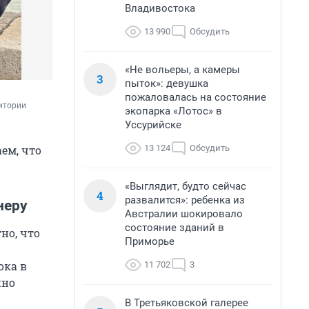
Владивостока
13 990
Обсудить
«Не вольеры, а камеры
3
пыток»: девушка
пожаловалась на состояние
итории 
экопарка «Лотос» в
Уссурийске
13 124
Обсудить
ем, что
«Выглядит, будто сейчас
4
развалится»: ребенка из
неру
Австралии шокировало
состояние зданий в
но, что
Приморье
ока в
11 702
3
нно
В Третьяковской галерее