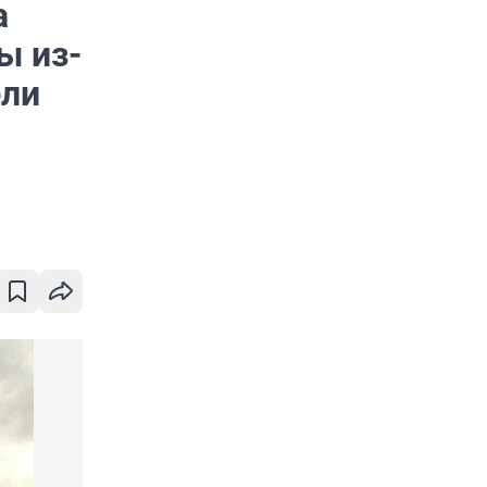
а
ы из-
ели