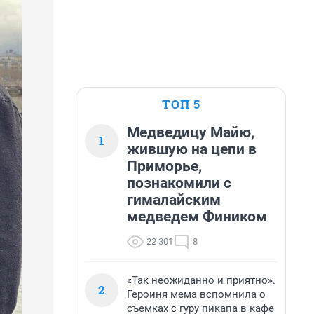
ТОП 5
Медведицу Майю,
1
жившую на цепи в
Приморье,
познакомили с
гималайским
медведем Фиником
22 301
8
«Так неожиданно и приятно».
2
Героиня мема вспомнила о
съемках с гуру пикапа в кафе