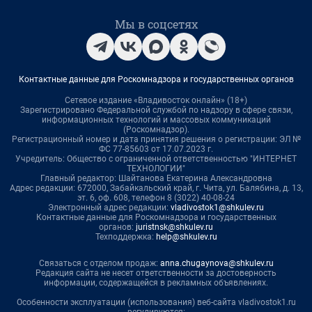
Мы в соцсетях
Контактные данные для Роскомнадзора и государственных органов
Сетевое издание «Владивосток онлайн» (18+)
Зарегистрировано Федеральной службой по надзору в сфере связи,
информационных технологий и массовых коммуникаций
(Роскомнадзор).
Регистрационный номер и дата принятия решения о регистрации: ЭЛ №
ФС 77-85603 от 17.07.2023 г.
Учредитель: Общество с ограниченной ответственностью "ИНТЕРНЕТ
ТЕХНОЛОГИИ"
Главный редактор: Шайтанова Екатерина Александровна
Адрес редакции: 672000, Забайкальский край, г. Чита, ул. Балябина, д. 13,
эт. 6, оф. 608, телефон 8 (3022) 40-08-24
Электронный адрес редакции:
vladivostok1@shkulev.ru
Контактные данные для Роскомнадзора и государственных
органов:
juristnsk@shkulev.ru
Техподдержка:
help@shkulev.ru
Связаться с отделом продаж:
anna.chugaynova@shkulev.ru
Редакция сайта не несет ответственности за достоверность
информации, содержащейся в рекламных объявлениях.
Особенности эксплуатации (использования) веб-сайта vladivostok1.ru
регулируются: