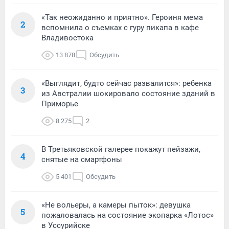
«Так неожиданно и приятно». Героиня мема
2
вспомнила о съемках с гуру пикапа в кафе
Владивостока
13 878
Обсудить
«Выглядит, будто сейчас развалится»: ребенка
3
из Австралии шокировало состояние зданий в
Приморье
8 275
2
В Третьяковской галерее покажут пейзажи,
4
снятые на смартфоны
5 401
Обсудить
«Не вольеры, а камеры пыток»: девушка
5
пожаловалась на состояние экопарка «Лотос»
в Уссурийске