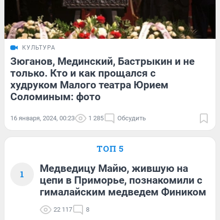
КУЛЬТУРА
Зюганов, Мединский, Бастрыкин и не
только. Кто и как прощался с
худруком Малого театра Юрием
Соломиным: фото
16 января, 2024, 00:23
1 285
Обсудить
ТОП 5
Медведицу Майю, жившую на
1
цепи в Приморье, познакомили с
гималайским медведем Фиником
22 117
8