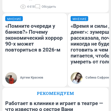
4 618
Обсудить
МНЕНИЕ
МНЕНИЕ
«Помните очереди у
«Время и силы 
банков?» Почему
денег»: зумерш
экономический хоррор
рассказала, по
90-х может
никогда не буде
повториться в 2026-м
готовить и чем
питается, чтобы
умереть от гол
Артем Краснов
Сабина Сафроно
РЕКОМЕНДУЕМ
Работает в клинике и играет в театре —
что известно о сестре Вани