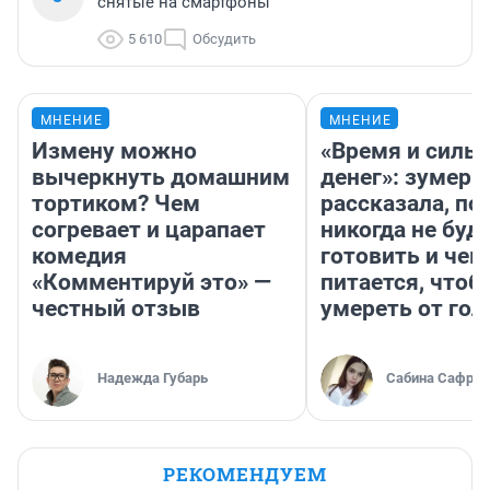
снятые на смартфоны
5 610
Обсудить
МНЕНИЕ
МНЕНИЕ
Измену можно
«Время и силы
вычеркнуть домашним
денег»: зумерш
тортиком? Чем
рассказала, по
согревает и царапает
никогда не буд
комедия
готовить и чем
«Комментируй это» —
питается, чтоб
честный отзыв
умереть от гол
Надежда Губарь
Сабина Сафрон
РЕКОМЕНДУЕМ