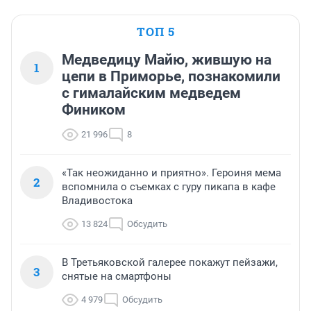
ТОП 5
Медведицу Майю, жившую на
1
цепи в Приморье, познакомили
с гималайским медведем
Фиником
21 996
8
«Так неожиданно и приятно». Героиня мема
2
вспомнила о съемках с гуру пикапа в кафе
Владивостока
13 824
Обсудить
В Третьяковской галерее покажут пейзажи,
3
снятые на смартфоны
4 979
Обсудить