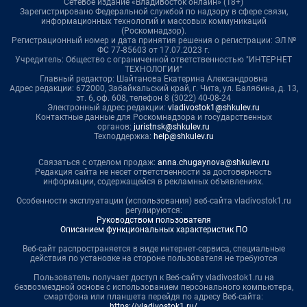
Сетевое издание «Владивосток онлайн» (18+)
Зарегистрировано Федеральной службой по надзору в сфере связи,
информационных технологий и массовых коммуникаций
(Роскомнадзор).
Регистрационный номер и дата принятия решения о регистрации: ЭЛ №
ФС 77-85603 от 17.07.2023 г.
Учредитель: Общество с ограниченной ответственностью "ИНТЕРНЕТ
ТЕХНОЛОГИИ"
Главный редактор: Шайтанова Екатерина Александровна
Адрес редакции: 672000, Забайкальский край, г. Чита, ул. Балябина, д. 13,
эт. 6, оф. 608, телефон 8 (3022) 40-08-24
Электронный адрес редакции:
vladivostok1@shkulev.ru
Контактные данные для Роскомнадзора и государственных
органов:
juristnsk@shkulev.ru
Техподдержка:
help@shkulev.ru
Связаться с отделом продаж:
anna.chugaynova@shkulev.ru
Редакция сайта не несет ответственности за достоверность
информации, содержащейся в рекламных объявлениях.
Особенности эксплуатации (использования) веб-сайта vladivostok1.ru
регулируются:
Руководством пользователя
Описанием функциональных характеристик ПО
Веб-сайт распространяется в виде интернет-сервиса, специальные
действия по установке на стороне пользователя не требуются
Пользователь получает доступ к Веб-сайту vladivostok1.ru на
безвозмездной основе с использованием персонального компьютера,
смартфона или планшета перейдя по адресу Веб-сайта:
https://vladivostok1.ru/