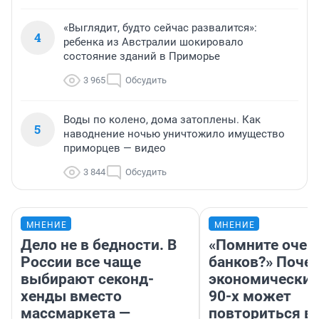
«Выглядит, будто сейчас развалится»:
4
ребенка из Австралии шокировало
состояние зданий в Приморье
3 965
Обсудить
Воды по колено, дома затоплены. Как
5
наводнение ночью уничтожило имущество
приморцев — видео
3 844
Обсудить
МНЕНИЕ
МНЕНИЕ
Дело не в бедности. В
«Помните очер
России все чаще
банков?» Поче
выбирают секонд-
экономический
хенды вместо
90-х может
массмаркета —
повториться в