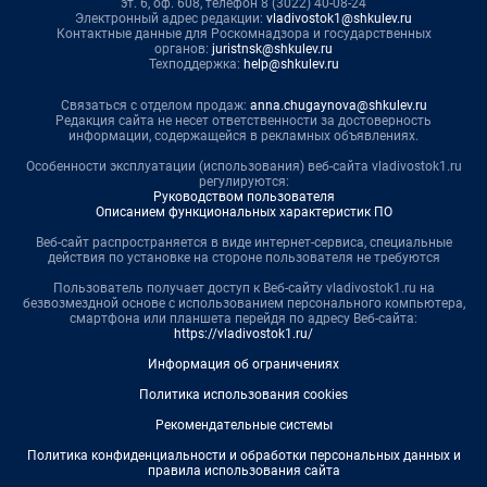
эт. 6, оф. 608, телефон 8 (3022) 40-08-24
Электронный адрес редакции:
vladivostok1@shkulev.ru
Контактные данные для Роскомнадзора и государственных
органов:
juristnsk@shkulev.ru
Техподдержка:
help@shkulev.ru
Связаться с отделом продаж:
anna.chugaynova@shkulev.ru
Редакция сайта не несет ответственности за достоверность
информации, содержащейся в рекламных объявлениях.
Особенности эксплуатации (использования) веб-сайта vladivostok1.ru
регулируются:
Руководством пользователя
Описанием функциональных характеристик ПО
Веб-сайт распространяется в виде интернет-сервиса, специальные
действия по установке на стороне пользователя не требуются
Пользователь получает доступ к Веб-сайту vladivostok1.ru на
безвозмездной основе с использованием персонального компьютера,
смартфона или планшета перейдя по адресу Веб-сайта:
https://vladivostok1.ru/
Информация об ограничениях
Политика использования cookies
Рекомендательные системы
Политика конфиденциальности и обработки персональных данных и
правила использования сайта