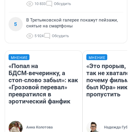
10 833
Обсудить
В Третьяковской галерее покажут пейзажи,
5
снятые на смартфоны
5 924
Обсудить
МНЕНИЕ
МНЕНИЕ
«Попал на
«Это прорыв, к
БДСМ‑вечеринку, а
так не хватало»
стоп‑слово забыл»: как
почему фильм 
«Грозовой перевал»
был Юра» ника
превратился в
пропустить
эротический фанфик
Анна Колотова
Надежда Губар