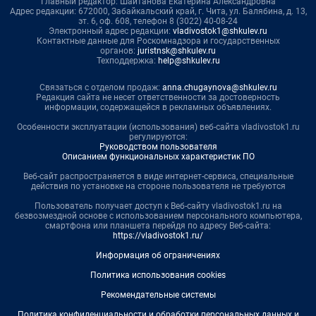
Главный редактор: Шайтанова Екатерина Александровна
Адрес редакции: 672000, Забайкальский край, г. Чита, ул. Балябина, д. 13,
эт. 6, оф. 608, телефон 8 (3022) 40-08-24
Электронный адрес редакции:
vladivostok1@shkulev.ru
Контактные данные для Роскомнадзора и государственных
органов:
juristnsk@shkulev.ru
Техподдержка:
help@shkulev.ru
Связаться с отделом продаж:
anna.chugaynova@shkulev.ru
Редакция сайта не несет ответственности за достоверность
информации, содержащейся в рекламных объявлениях.
Особенности эксплуатации (использования) веб-сайта vladivostok1.ru
регулируются:
Руководством пользователя
Описанием функциональных характеристик ПО
Веб-сайт распространяется в виде интернет-сервиса, специальные
действия по установке на стороне пользователя не требуются
Пользователь получает доступ к Веб-сайту vladivostok1.ru на
безвозмездной основе с использованием персонального компьютера,
смартфона или планшета перейдя по адресу Веб-сайта:
https://vladivostok1.ru/
Информация об ограничениях
Политика использования cookies
Рекомендательные системы
Политика конфиденциальности и обработки персональных данных и