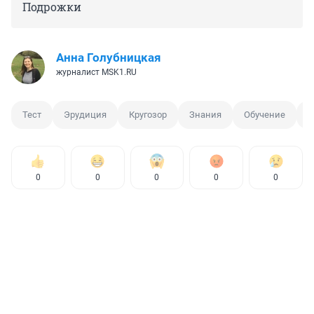
Подрожки
Анна Голубницкая
журналист MSK1.RU
Тест
Эрудиция
Кругозор
Знания
Обучение
О
0
0
0
0
0