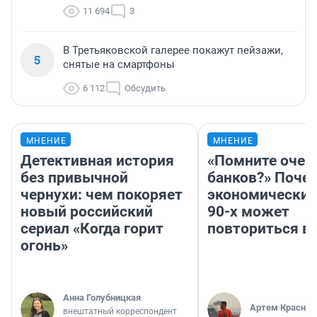
11 694
3
В Третьяковской галерее покажут пейзажи,
5
снятые на смартфоны
6 112
Обсудить
МНЕНИЕ
МНЕНИЕ
Детективная история
«Помните очер
без привычной
банков?» Поче
чернухи: чем покоряет
экономический
новый российский
90-х может
сериал «Когда горит
повториться в
огонь»
Анна Голубницкая
Артем Краснов
внештатный корреспондент