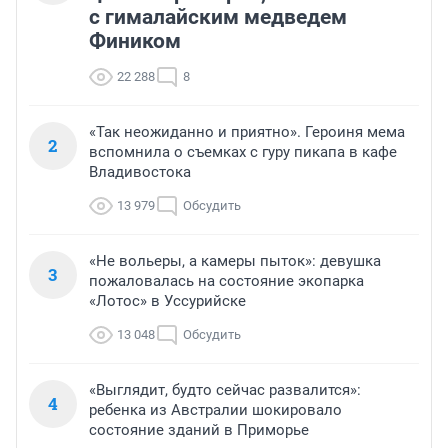
с гималайским медведем
Фиником
22 288
8
«Так неожиданно и приятно». Героиня мема
2
вспомнила о съемках с гуру пикапа в кафе
Владивостока
13 979
Обсудить
«Не вольеры, а камеры пыток»: девушка
3
пожаловалась на состояние экопарка
«Лотос» в Уссурийске
13 048
Обсудить
«Выглядит, будто сейчас развалится»:
4
ребенка из Австралии шокировало
состояние зданий в Приморье