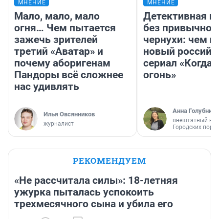
МНЕНИЕ
МНЕНИЕ
Мало, мало, мало
Детективная и
огня… Чем пытается
без привычной
зажечь зрителей
чернухи: чем п
третий «Аватар» и
новый российс
почему аборигенам
сериал «Когда 
Пандоры всё сложнее
огонь»
нас удивлять
Анна Голубниц
Илья Овсянников
внештатный кор
журналист
Городских порт
РЕКОМЕНДУЕМ
«Не рассчитала силы»: 18-летняя
ужурка пыталась успокоить
трехмесячного сына и убила его