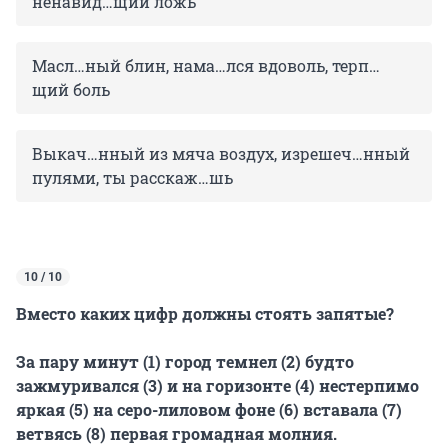
ненавид…щий ложь
Масл…ный блин, нама…лся вдоволь, терп…
щий боль
Выкач…нный из мяча воздух, изрешеч…нный
пулями, ты расскаж…шь
10 / 10
Вместо каких цифр должны стоять запятые?
За пару минут (1) город темнел (2) будто
зажмуривался (3) и на горизонте (4) нестерпимо
яркая (5) на серо-лиловом фоне (6) вставала (7)
ветвясь (8) первая громадная молния.