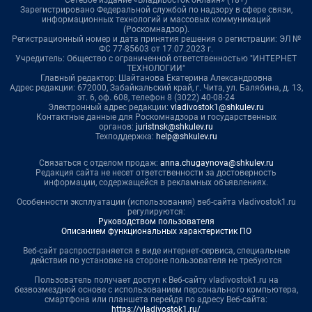
Сетевое издание «Владивосток онлайн» (18+)
Зарегистрировано Федеральной службой по надзору в сфере связи,
информационных технологий и массовых коммуникаций
(Роскомнадзор).
Регистрационный номер и дата принятия решения о регистрации: ЭЛ №
ФС 77-85603 от 17.07.2023 г.
Учредитель: Общество с ограниченной ответственностью "ИНТЕРНЕТ
ТЕХНОЛОГИИ"
Главный редактор: Шайтанова Екатерина Александровна
Адрес редакции: 672000, Забайкальский край, г. Чита, ул. Балябина, д. 13,
эт. 6, оф. 608, телефон 8 (3022) 40-08-24
Электронный адрес редакции:
vladivostok1@shkulev.ru
Контактные данные для Роскомнадзора и государственных
органов:
juristnsk@shkulev.ru
Техподдержка:
help@shkulev.ru
Связаться с отделом продаж:
anna.chugaynova@shkulev.ru
Редакция сайта не несет ответственности за достоверность
информации, содержащейся в рекламных объявлениях.
Особенности эксплуатации (использования) веб-сайта vladivostok1.ru
регулируются:
Руководством пользователя
Описанием функциональных характеристик ПО
Веб-сайт распространяется в виде интернет-сервиса, специальные
действия по установке на стороне пользователя не требуются
Пользователь получает доступ к Веб-сайту vladivostok1.ru на
безвозмездной основе с использованием персонального компьютера,
смартфона или планшета перейдя по адресу Веб-сайта:
https://vladivostok1.ru/