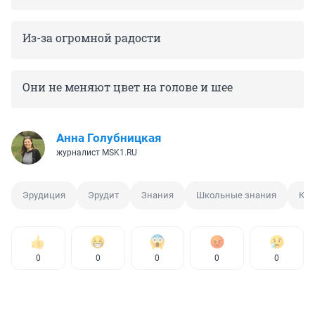
Из-за огромной радости
Они не меняют цвет на голове и шее
Анна Голубницкая
журналист MSK1.RU
Эрудиция
Эрудит
Знания
Школьные знания
Кру
0
0
0
0
0