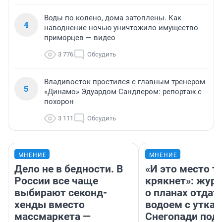
Воды по колено, дома затоплены. Как
4
наводнение ночью уничтожило имущество
приморцев — видео
3 776
Обсудить
Владивосток простился с главным тренером
5
«Динамо» Эдуардом Сандлером: репортаж с
похорон
3 111
Обсудить
МНЕНИЕ
МНЕНИЕ
Дело не в бедности. В
«И это место т
России все чаще
крякнет»: жур
выбирают секонд-
о планах отдат
хенды вместо
водоем с уткам
массмаркета —
Снегопади под