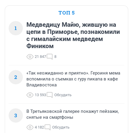
ТОП 5
Медведицу Майю, жившую на
1
цепи в Приморье, познакомили
с гималайским медведем
Фиником
21 847
8
«Так неожиданно и приятно». Героиня мема
2
вспомнила о съемках с гуру пикапа в кафе
Владивостока
13 593
Обсудить
В Третьяковской галерее покажут пейзажи,
3
снятые на смартфоны
4 182
Обсудить