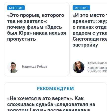
МНЕНИЕ
МНЕНИЕ
«Это прорыв, которого
«И это место т
так не хватало»:
крякнет»: жур
почему фильм «Здесь
о планах отдат
был Юра» никак нельзя
водоем с уткам
пропустить
Снегопади под
застройку
Алиса Князева
Надежда Губарь
Корреспондент
VLADIVOSTOK1.
РЕКОМЕНДУЕМ
«Не хочется в это верить». Как
сложилась судьба «следователя на
золотом Lexus» после скандала в