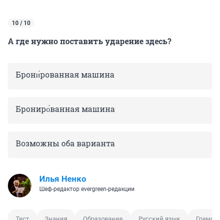
10 / 10
А где нужно поставить ударение здесь?
Брони́рованная машина
Брониро́ванная машина
Возможны оба варианта
Илья Ненко
Шеф-редактор evergreen-редакции
Тест
Знания
Образование
Русский язык
Грамот