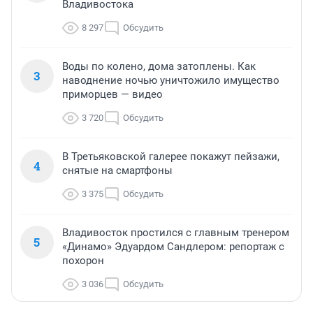
Владивостока
8 297
Обсудить
Воды по колено, дома затоплены. Как
3
наводнение ночью уничтожило имущество
приморцев — видео
3 720
Обсудить
В Третьяковской галерее покажут пейзажи,
4
снятые на смартфоны
3 375
Обсудить
Владивосток простился с главным тренером
5
«Динамо» Эдуардом Сандлером: репортаж с
похорон
3 036
Обсудить