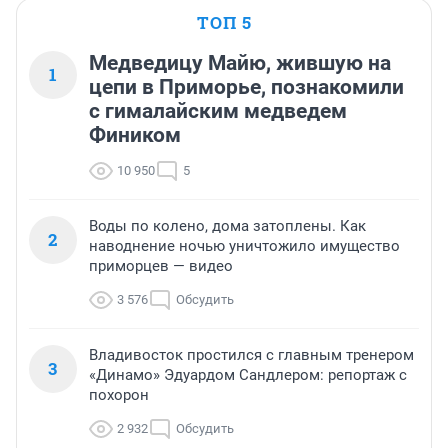
ТОП 5
Медведицу Майю, жившую на
1
цепи в Приморье, познакомили
с гималайским медведем
Фиником
10 950
5
Воды по колено, дома затоплены. Как
2
наводнение ночью уничтожило имущество
приморцев — видео
3 576
Обсудить
Владивосток простился с главным тренером
3
«Динамо» Эдуардом Сандлером: репортаж с
похорон
2 932
Обсудить