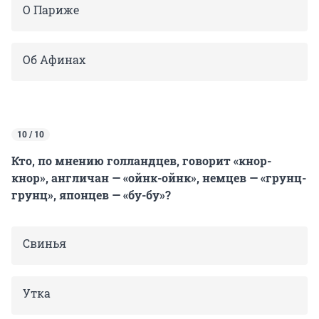
О Париже
Об Афинах
10 / 10
Кто, по мнению голландцев, говорит «кнор-
кнор», англичан — «ойнк-ойнк», немцев — «грунц-
грунц», японцев — «бу-бу»?
Свинья
Утка