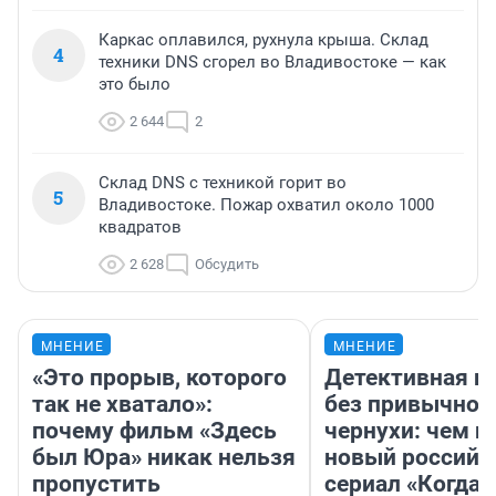
Каркас оплавился, рухнула крыша. Склад
4
техники DNS сгорел во Владивостоке — как
это было
2 644
2
Склад DNS с техникой горит во
5
Владивостоке. Пожар охватил около 1000
квадратов
2 628
Обсудить
МНЕНИЕ
МНЕНИЕ
«Это прорыв, которого
Детективная и
так не хватало»:
без привычной
почему фильм «Здесь
чернухи: чем п
был Юра» никак нельзя
новый российс
пропустить
сериал «Когда 