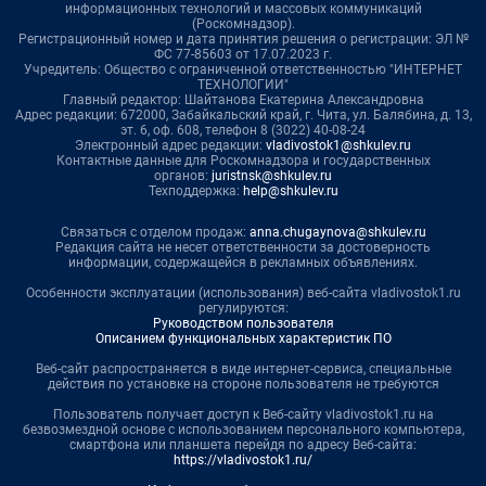
информационных технологий и массовых коммуникаций
(Роскомнадзор).
Регистрационный номер и дата принятия решения о регистрации: ЭЛ №
ФС 77-85603 от 17.07.2023 г.
Учредитель: Общество с ограниченной ответственностью "ИНТЕРНЕТ
ТЕХНОЛОГИИ"
Главный редактор: Шайтанова Екатерина Александровна
Адрес редакции: 672000, Забайкальский край, г. Чита, ул. Балябина, д. 13,
эт. 6, оф. 608, телефон 8 (3022) 40-08-24
Электронный адрес редакции:
vladivostok1@shkulev.ru
Контактные данные для Роскомнадзора и государственных
органов:
juristnsk@shkulev.ru
Техподдержка:
help@shkulev.ru
Связаться с отделом продаж:
anna.chugaynova@shkulev.ru
Редакция сайта не несет ответственности за достоверность
информации, содержащейся в рекламных объявлениях.
Особенности эксплуатации (использования) веб-сайта vladivostok1.ru
регулируются:
Руководством пользователя
Описанием функциональных характеристик ПО
Веб-сайт распространяется в виде интернет-сервиса, специальные
действия по установке на стороне пользователя не требуются
Пользователь получает доступ к Веб-сайту vladivostok1.ru на
безвозмездной основе с использованием персонального компьютера,
смартфона или планшета перейдя по адресу Веб-сайта:
https://vladivostok1.ru/