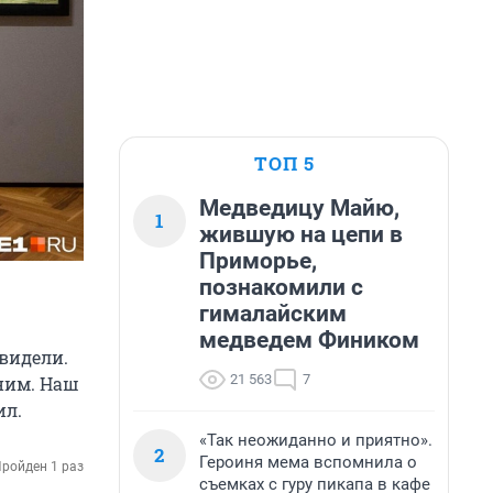
ТОП 5
Медведицу Майю,
1
жившую на цепи в
Приморье,
познакомили с
гималайским
медведем Фиником
 видели.
21 563
7
сним. Наш
ил.
«Так неожиданно и приятно».
2
Героиня мема вспомнила о
ройден 1 раз
съемках с гуру пикапа в кафе