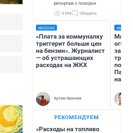
репортаж с похорон
3 034
Обсудить
МНЕНИЕ
МНЕНИ
«Плата за коммуналку
Мало,
триггерит больше цен
огня…
на бензин». Журналист
зажеч
— об устрашающих
трети
расходах на ЖКХ
почем
Пандо
нас у
Артем Краснов
РЕКОМЕНДУЕМ
«Расходы на топливо