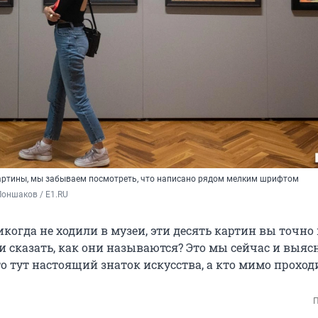
артины, мы забываем посмотреть, что написано рядом мелким шрифтом
оншаков / E1.RU
когда не ходили в музеи, эти десять картин вы точно
ли сказать, как они называются? Это мы сейчас и выя
то тут настоящий знаток искусства, а кто мимо проход
П