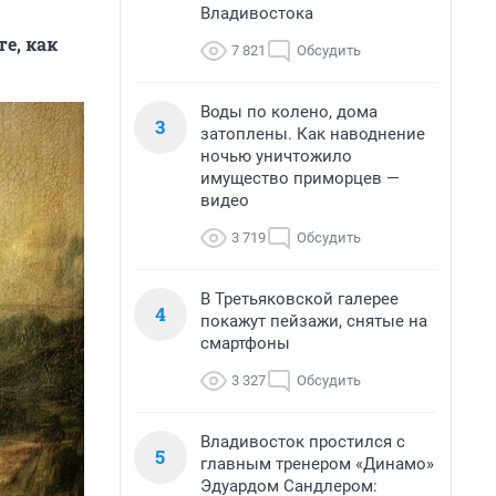
Владивостока
е, как
7 821
Обсудить
Воды по колено, дома
3
затоплены. Как наводнение
ночью уничтожило
имущество приморцев —
видео
3 719
Обсудить
В Третьяковской галерее
4
покажут пейзажи, снятые на
смартфоны
3 327
Обсудить
Владивосток простился с
5
главным тренером «Динамо»
Эдуардом Сандлером: