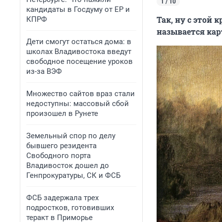
1 / 10
кандидаты в Госдуму от ЕР и
Так, ну с этой
КПРФ
называется кар
Дети смогут остаться дома: в
школах Владивостока введут
свободное посещение уроков
из-за ВЭФ
Множество сайтов враз стали
недоступны: массовый сбой
произошел в Рунете
Земельный спор по делу
бывшего резидента
Свободного порта
Владивосток дошел до
Генпрокуратуры, СК и ФСБ
ФСБ задержала трех
подростков, готовивших
теракт в Приморье