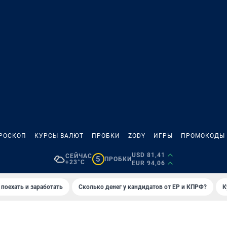
РОСКОП
КУРСЫ ВАЛЮТ
ПРОБКИ
ZODY
ИГРЫ
ПРОМОКОДЫ
USD 81,41
СЕЙЧАС
5
ПРОБКИ
+23°C
EUR 94,06
 поехать и заработать
Сколько денег у кандидатов от ЕР и КПРФ?
К