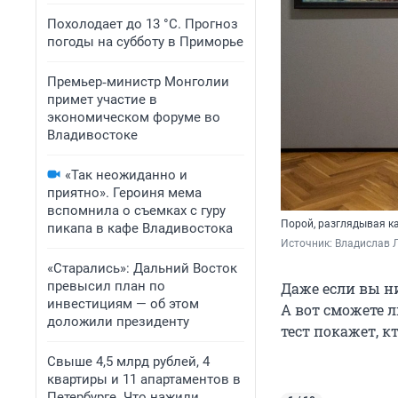
Похолодает до 13 °C. Прогноз
погоды на субботу в Приморье
Премьер‑министр Монголии
примет участие в
экономическом форуме во
Владивостоке
«Так неожиданно и
приятно». Героиня мема
вспомнила о съемках с гуру
Порой, разглядывая к
пикапа в кафе Владивостока
Источник: 
Владислав Л
«Старались»: Дальний Восток
превысил план по
Даже если вы ни
инвестициям — об этом
А вот сможете 
доложили президенту
тест покажет, к
Свыше 4,5 млрд рублей, 4
квартиры и 11 апартаментов в
Петербурге. Что нажили