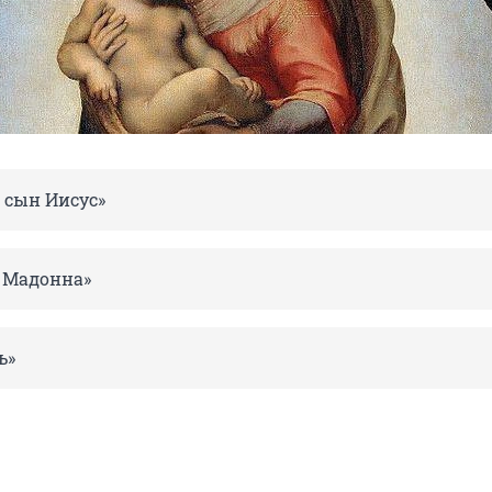
 сын Иисус»
 Мадонна»
ь»