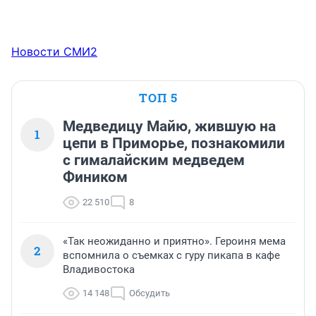
Новости СМИ2
ТОП 5
Медведицу Майю, жившую на
1
цепи в Приморье, познакомили
с гималайским медведем
Фиником
22 510
8
«Так неожиданно и приятно». Героиня мема
2
вспомнила о съемках с гуру пикапа в кафе
Владивостока
14 148
Обсудить