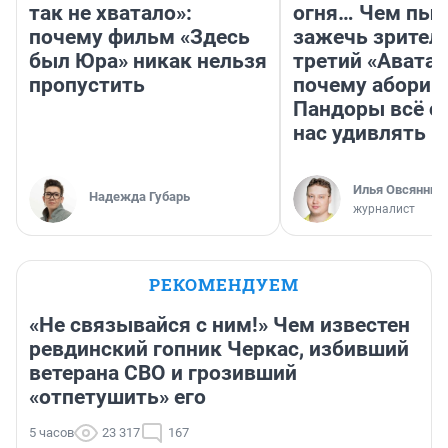
так не хватало»:
огня… Чем пыт
почему фильм «Здесь
зажечь зрител
был Юра» никак нельзя
третий «Аватар
пропустить
почему абориг
Пандоры всё с
нас удивлять
Илья Овсянник
Надежда Губарь
журналист
РЕКОМЕНДУЕМ
«Не связывайся с ним!» Чем известен
ревдинский гопник Черкас, избивший
ветерана СВО и грозивший
«отпетушить» его
5 часов
23 317
167