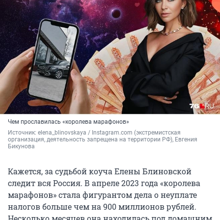
Чем прославилась «королева марафонов»
Источник: 
elena_blinovskaya / Instagram.com (экстремистская 
организация, деятельность запрещена на территории РФ), Евгения 
Бикунова
Кажется, за судьбой коуча Елены Блиновской
следит вся Россия. В апреле 2023 года «королева
марафонов» стала фигурантом дела о неуплате
налогов больше чем на 900 миллионов рублей.
Несколько месяцев она находилась под домашним