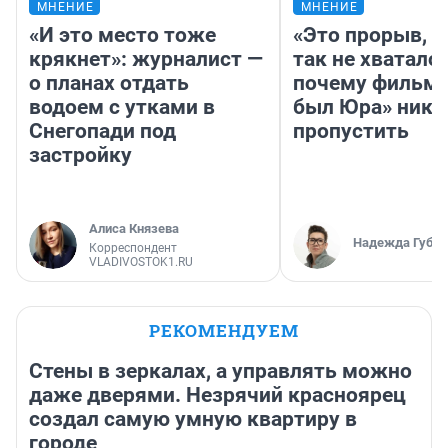
МНЕНИЕ
МНЕНИЕ
«И это место тоже
«Это прорыв, к
крякнет»: журналист —
так не хватало»
о планах отдать
почему фильм 
водоем с утками в
был Юра» ника
Снегопади под
пропустить
застройку
Алиса Князева
Надежда Губар
Корреспондент
VLADIVOSTOK1.RU
РЕКОМЕНДУЕМ
Стены в зеркалах, а управлять можно
даже дверями. Незрячий красноярец
создал самую умную квартиру в
городе