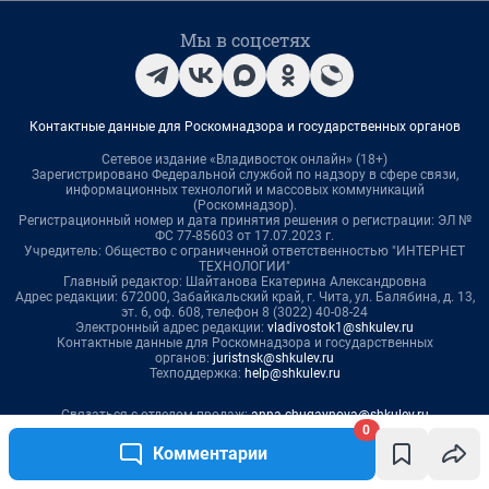
Мы в соцсетях
Контактные данные для Роскомнадзора и государственных органов
Сетевое издание «Владивосток онлайн» (18+)
Зарегистрировано Федеральной службой по надзору в сфере связи,
информационных технологий и массовых коммуникаций
(Роскомнадзор).
Регистрационный номер и дата принятия решения о регистрации: ЭЛ №
ФС 77-85603 от 17.07.2023 г.
Учредитель: Общество с ограниченной ответственностью "ИНТЕРНЕТ
ТЕХНОЛОГИИ"
Главный редактор: Шайтанова Екатерина Александровна
Адрес редакции: 672000, Забайкальский край, г. Чита, ул. Балябина, д. 13,
эт. 6, оф. 608, телефон 8 (3022) 40-08-24
Электронный адрес редакции:
vladivostok1@shkulev.ru
Контактные данные для Роскомнадзора и государственных
органов:
juristnsk@shkulev.ru
Техподдержка:
help@shkulev.ru
Связаться с отделом продаж:
anna.chugaynova@shkulev.ru
Редакция сайта не несет ответственности за достоверность
0
информации, содержащейся в рекламных объявлениях.
Комментарии
Особенности эксплуатации (использования) веб-сайта vladivostok1.ru