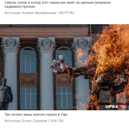
Сквозь слезы и холод этот смельчак лезет за ценным (искренне
надеемся) призом
Источник: 
Ксения Филимонова / IRCITY.RU
Так чучело зимы эпично горело в Уфе
Источник: 
Булат Салихов / UFA1.RU