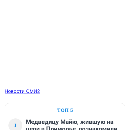
Новости СМИ2
ТОП 5
Медведицу Майю, жившую на
1
цепи в Приморье, познакомили