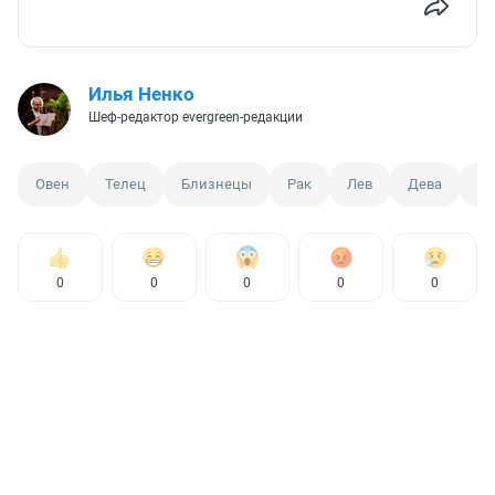
Илья Ненко
Шеф-редактор evergreen-редакции
Овен
Телец
Близнецы
Рак
Лев
Дева
Ве
0
0
0
0
0