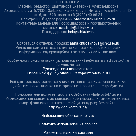
ТЕХНОЛОГИИ"
Главный редактор: Шайтанова Екатерина Александровна
Адрес редакции: 672000, Забайкальский край, г. Чита, ул. Балябина, д. 13,
эт. 6, оф. 608, телефон 8 (3022) 40-08-24
Электронный адрес редакции:
vladivostok1@shkulev.ru
Контактные данные для Роскомнадзора и государственных
органов:
juristnsk@shkulev.ru
Техподдержка:
help@shkulev.ru
Связаться с отделом продаж:
anna.chugaynova@shkulev.ru
Редакция сайта не несет ответственности за достоверность
информации, содержащейся в рекламных объявлениях.
Особенности эксплуатации (использования) веб-сайта vladivostok1.ru
регулируются:
Руководством пользователя
Описанием функциональных характеристик ПО
Веб-сайт распространяется в виде интернет-сервиса, специальные
действия по установке на стороне пользователя не требуются
Пользователь получает доступ к Веб-сайту vladivostok1.ru на
безвозмездной основе с использованием персонального компьютера,
смартфона или планшета перейдя по адресу Веб-сайта:
https://vladivostok1.ru/
Информация об ограничениях
Политика использования cookies
Рекомендательные системы