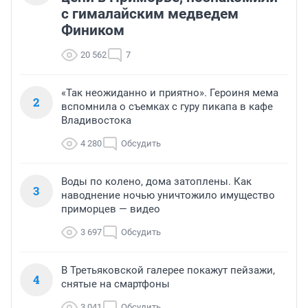
с гималайским медведем
Фиником
20 562
7
«Так неожиданно и приятно». Героиня мема
2
вспомнила о съемках с гуру пикапа в кафе
Владивостока
4 280
Обсудить
Воды по колено, дома затоплены. Как
3
наводнение ночью уничтожило имущество
приморцев — видео
3 697
Обсудить
В Третьяковской галерее покажут пейзажи,
4
снятые на смартфоны
3 041
Обсудить