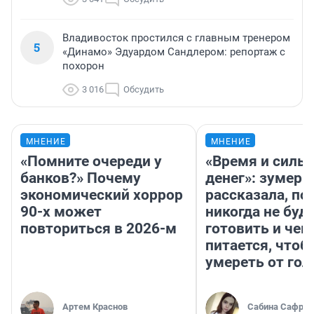
Владивосток простился с главным тренером
5
«Динамо» Эдуардом Сандлером: репортаж с
похорон
3 016
Обсудить
МНЕНИЕ
МНЕНИЕ
«Помните очереди у
«Время и силы
банков?» Почему
денег»: зумерш
экономический хоррор
рассказала, по
90-х может
никогда не буд
повториться в 2026-м
готовить и чем
питается, чтоб
умереть от гол
Артем Краснов
Сабина Сафрон