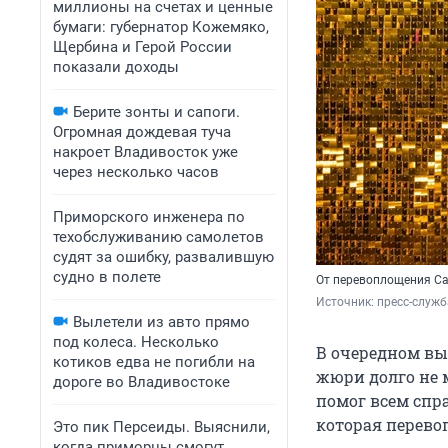
миллионы на счетах и ценные
бумаги: губернатор Кожемяко,
Щербина и Герой России
показали доходы
Берите зонты и сапоги.
Огромная дождевая туча
накроет Владивосток уже
через несколько часов
Приморского инженера по
техобслуживанию самолетов
судят за ошибку, развалившую
судно в полете
От перевоплощения Са
Источник: 
пресс-служб
Вылетели из авто прямо
под колеса. Несколько
В очередном вып
котиков едва не погибли на
жюри долго не 
дороге во Владивостоке
помог всем спр
которая перево
Это пик Персеиды. Выяснили,
когда приморцы смогут