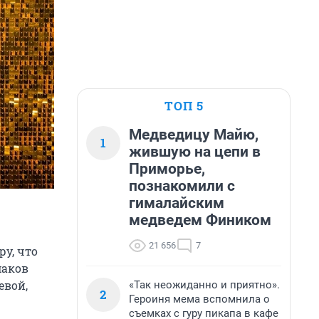
ТОП 5
Медведицу Майю,
1
жившую на цепи в
Приморье,
познакомили с
гималайским
медведем Фиником
21 656
7
ру, что
маков
евой,
«Так неожиданно и приятно».
2
Героиня мема вспомнила о
съемках с гуру пикапа в кафе