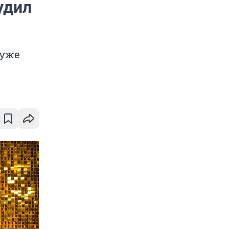
удил
 уже