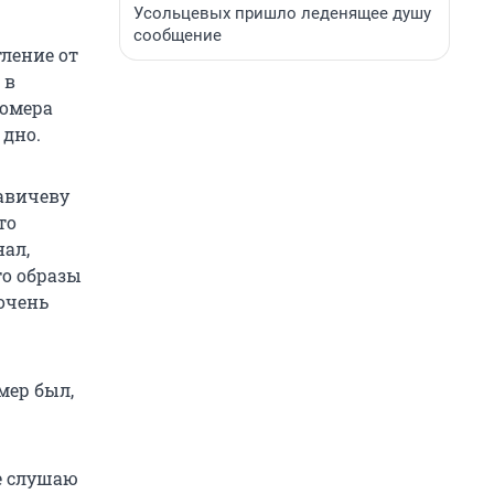
Усольцевых пришло леденящее душу
сообщение
ление от
 в
номера
 дно.
авичеву
то
нал,
то образы
 очень
мер был,
не слушаю