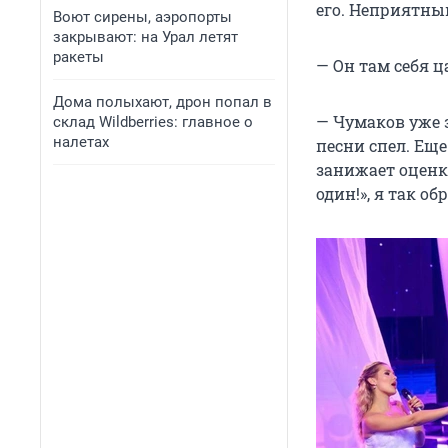
его. Неприятный
Воют сирены, аэропорты
закрывают: на Урал летят
ракеты
— Он там себя ц
Дома полыхают, дрон попал в
— Чумаков уже з
склад Wildberries: главное о
налетах
песни спел. Еще
занижает оценки
один!», я так о