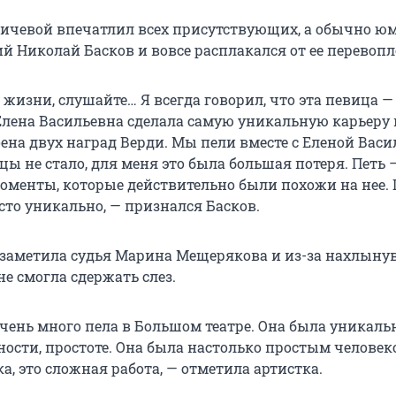
ичевой впечатлил всех присутствующих, а обычно ю
й Николай Басков и вовсе расплакался от ее перевоп
 жизни, слушайте… Я всегда говорил, что эта певица 
Елена Васильевна сделала самую уникальную карьеру 
ена двух наград Верди. Мы пели вместе с Еленой Васи
цы не стало, для меня это была большая потеря. Петь 
моменты, которые действительно были похожи на нее.
сто уникально, — признался Басков.
 заметила судья Марина Мещерякова и из-за нахлын
е смогла сдержать слез.
очень много пела в Большом театре. Она была уникаль
ности, простоте. Она была настолько простым человек
, это сложная работа, — отметила артистка.