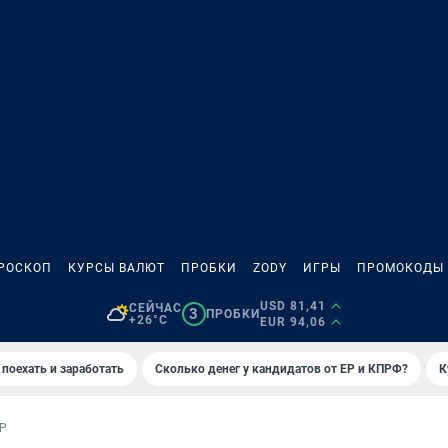
РОСКОП
КУРСЫ ВАЛЮТ
ПРОБКИ
ZODY
ИГРЫ
ПРОМОКОДЫ
USD 81,41
СЕЙЧАС
3
ПРОБКИ
+26°C
EUR 94,06
 поехать и заработать
Сколько денег у кандидатов от ЕР и КПРФ?
К
Р