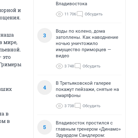
Владивостока
морной и
11 706
Обсудить
лощения.
Воды по колено, дома
— наша
3
затоплены. Как наводнение
в мире,
ночью уничтожило
льевной.
имущество приморцев —
видео
— это
 Гримеры
3 748
Обсудить
В Третьяковской галерее
4
увших
покажут пейзажи, снятые на
смартфоны
3 738
Обсудить
на в
ом в
Владивосток простился с
5
главным тренером «Динамо»
Эдуардом Сандлером: