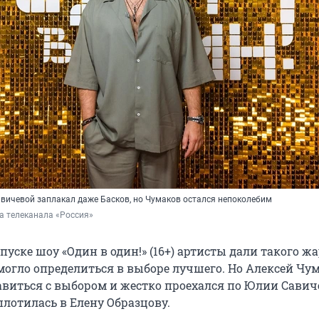
вичевой заплакал даже Басков, но Чумаков остался непоколебим
а телеканала «Россия»
уске шоу «Один в один!» (16+) артисты дали такого жа
могло определиться в выборе лучшего. Но Алексей Чу
авиться с выбором и жестко проехался по Юлии Савич
плотилась в Елену Образцову.