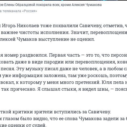
зе Елены Образцовой покорила всех, кроме Алексея Чумакова
а телеканала «Россия»
 Игорь Николаев тоже похвалили Савичеву, отметив, 
 важнее чистоты исполнения. Значит, перевоплощени
 Алексей Чумаков выступление не оценил.
я номер раздвоился. Первая часть — это то, что персон
овать даже в виде пародии или перевоплощения, кон
 песня. Эту музыку писал даже не человек, а в любом 
м уже информация заложена, там уже роскошь, поэтом
 вокал, к которому у меня много претензий. Юля пела 
е так причесано. Я слышал стыки, я видел швы, — поя
сткой критики зрители вступились за Савичеву.
глазом было видно, что ее слова Чумакова задели за 
кие оценки от судей.