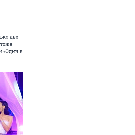
ько две
 тоже
н «Один в