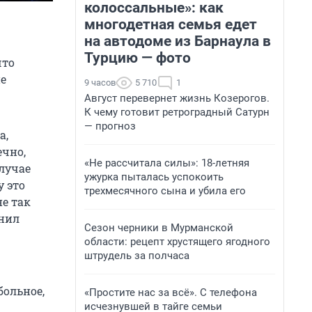
колоссальные»: как
многодетная семья едет
на автодоме из Барнаула в
Турцию — фото
что
е
9 часов
5 710
1
Август перевернет жизнь Козерогов.
К чему готовит ретроградный Сатурн
— прогноз
а,
ечно,
«Не рассчитала силы»: 18-летняя
случае
ужурка пыталась успокоить
у это
трехмесячного сына и убила его
не так
снил
Сезон черники в Мурманской
области: рецепт хрустящего ягодного
штрудель за полчаса
больное,
«Простите нас за всё». С телефона
исчезнувшей в тайге семьи