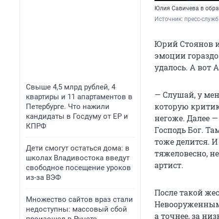
Юлия Савичева в обра
Источник: 
пресс-служб
Юрий Стоянов и
эмоции гораздо
удалось. А вот
Свыше 4,5 млрд рублей, 4
— Слушай, у мен
квартиры и 11 апартаментов в
которую критик
Петербурге. Что нажили
кандидаты в Госдуму от ЕР и
негоже. Далее —
КПРФ
Господь Бог. Та
тоже делится. И
Дети смогут остаться дома: в
тяжеловесно, н
школах Владивостока введут
артист.
свободное посещение уроков
из-за ВЭФ
После такой же
Множество сайтов враз стали
Невооруженным 
недоступны: массовый сбой
а точнее, за низ