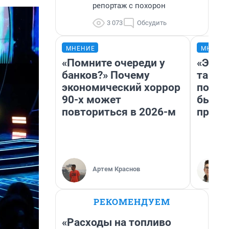
репортаж с похорон
3 073
Обсудить
МНЕНИЕ
МНЕНИ
«Помните очереди у
«Это 
банков?» Почему
так не
экономический хоррор
почем
90-х может
был Ю
повториться в 2026-м
пропу
Артем Краснов
РЕКОМЕНДУЕМ
«Расходы на топливо