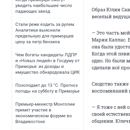
увидеть наибольшее число
Образ Юлии Сав
падающих звезд
веселый ведущи
Стали реже ездить за рулем.
Аналитики выяснили
— Это часть мой
предельную для приморцев
Мария Каллас. 
цену за литр бензина
она была удосто
Когда этой певи
Чем богаты кандидаты ЛДПР
одно. Но были 
и «Новых людей» в Госдуму от
Приморья: их доходы и
сделали всё про
имущество обнародовала ЦИК
Сходство также
Похолодает до 13 °C. Прогноз
воспоминаний н
погоды на субботу в Приморье
Премьер‑министр Монголии
— Я тоже с ней 
примет участие в
своей естествен
экономическом форуме во
общении. Юлечка
Владивостоке