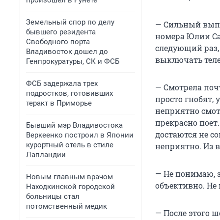
произошел в Рунете
Земельный спор по делу
— Сильный выпу
бывшего резидента
номера Юлии Са
Свободного порта
следующий раз, 
Владивосток дошел до
выключать теле
Генпрокуратуры, СК и ФСБ
ФСБ задержала трех
— Смотрела поч
подростков, готовивших
просто гнобят,
теракт в Приморье
неприятно смот
прекрасно поет.
Бывший мэр Владивостока
достаются не со
Веркеенко построил в Японии
курортный отель в стиле
неприятно. Из в
Лапландии
— Не понимаю, 
Новым главным врачом
объективно. Не
Находкинской городской
больницы стал
потомственный медик
— После этого ш