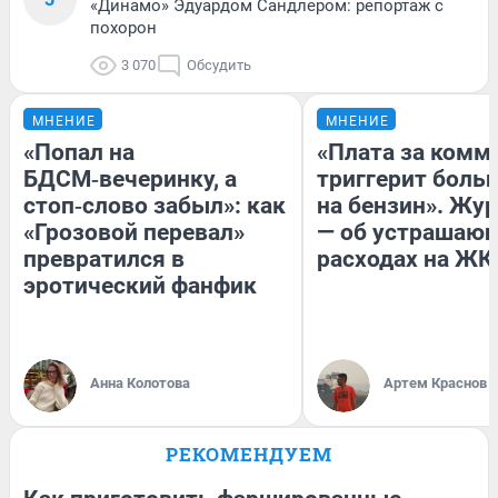
«Динамо» Эдуардом Сандлером: репортаж с
похорон
3 070
Обсудить
МНЕНИЕ
МНЕНИЕ
«Попал на
«Плата за комм
БДСМ‑вечеринку, а
триггерит боль
стоп‑слово забыл»: как
на бензин». Жу
«Грозовой перевал»
— об устрашаю
превратился в
расходах на ЖК
эротический фанфик
Анна Колотова
Артем Краснов
РЕКОМЕНДУЕМ