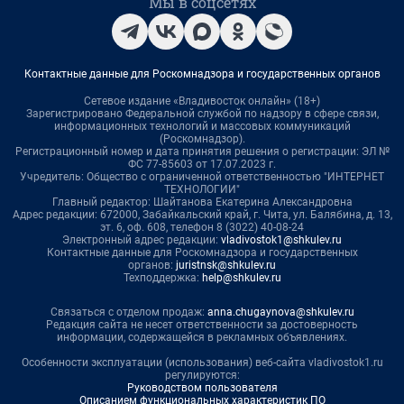
Мы в соцсетях
Контактные данные для Роскомнадзора и государственных органов
Сетевое издание «Владивосток онлайн» (18+)
Зарегистрировано Федеральной службой по надзору в сфере связи,
информационных технологий и массовых коммуникаций
(Роскомнадзор).
Регистрационный номер и дата принятия решения о регистрации: ЭЛ №
ФС 77-85603 от 17.07.2023 г.
Учредитель: Общество с ограниченной ответственностью "ИНТЕРНЕТ
ТЕХНОЛОГИИ"
Главный редактор: Шайтанова Екатерина Александровна
Адрес редакции: 672000, Забайкальский край, г. Чита, ул. Балябина, д. 13,
эт. 6, оф. 608, телефон 8 (3022) 40-08-24
Электронный адрес редакции:
vladivostok1@shkulev.ru
Контактные данные для Роскомнадзора и государственных
органов:
juristnsk@shkulev.ru
Техподдержка:
help@shkulev.ru
Связаться с отделом продаж:
anna.chugaynova@shkulev.ru
Редакция сайта не несет ответственности за достоверность
информации, содержащейся в рекламных объявлениях.
Особенности эксплуатации (использования) веб-сайта vladivostok1.ru
регулируются:
Руководством пользователя
Описанием функциональных характеристик ПО