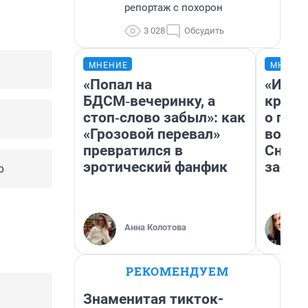
репортаж с похорон
3 028
Обсудить
МНЕНИЕ
МНЕНИ
«Попал на
«И эт
БДСМ‑вечеринку, а
крякн
стоп‑слово забыл»: как
о пла
«Грозовой перевал»
водое
превратился в
Снего
эротический фанфик
застр
о
Анна Колотова
РЕКОМЕНДУЕМ
Знаменитая тикток-