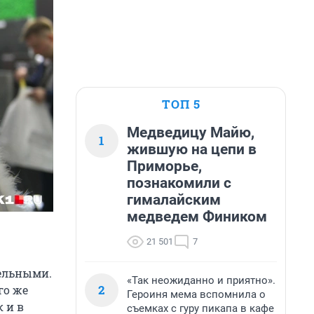
ТОП 5
Медведицу Майю,
1
жившую на цепи в
Приморье,
познакомили с
гималайским
медведем Фиником
21 501
7
ельными.
«Так неожиданно и приятно».
2
го же
Героиня мема вспомнила о
 и в
съемках с гуру пикапа в кафе