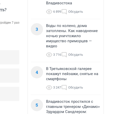
Владивостока
е
ть?
6 899
Обсудить
ройден 7 раз
Воды по колено, дома
3
затоплены. Как наводнение
ночью уничтожило
имущество приморцев —
видео
3 716
Обсудить
В Третьяковской галерее
4
покажут пейзажи, снятые на
смартфоны
3 247
Обсудить
Владивосток простился с
5
главным тренером «Динамо»
Эдуардом Сандлером: