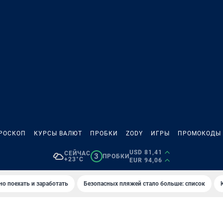
РОСКОП
КУРСЫ ВАЛЮТ
ПРОБКИ
ZODY
ИГРЫ
ПРОМОКОДЫ
USD 81,41
СЕЙЧАС
3
ПРОБКИ
+23°C
EUR 94,06
но поехать и заработать
Безопасных пляжей стало больше: список