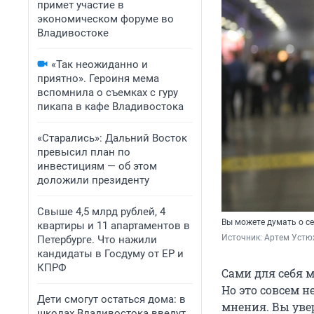
примет участие в
экономическом форуме во
Владивостоке
«Так неожиданно и
приятно». Героиня мема
вспомнила о съемках с гуру
пикапа в кафе Владивостока
«Старались»: Дальний Восток
превысил план по
инвестициям — об этом
доложили президенту
Свыше 4,5 млрд рублей, 4
Вы можете думать о се
квартиры и 11 апартаментов в
Источник: 
Артем Устю
Петербурге. Что нажили
кандидаты в Госдуму от ЕР и
КПРФ
Сами для себя 
Но это совсем н
Дети смогут остаться дома: в
мнения. Вы увер
школах Владивостока введут