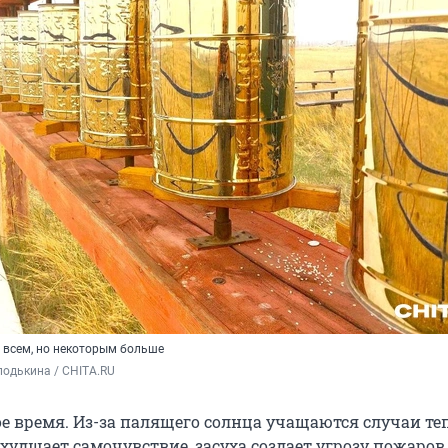
 всем, но некоторым больше
одькина / CHITA.RU
ое время. Из-за палящего солнца учащаются случаи т
ухудшает самочувствие, засуха создает угрозу пожаров