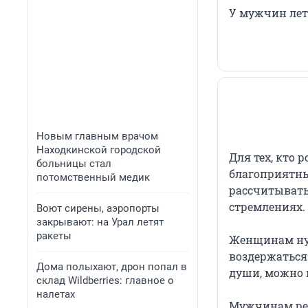
У мужчин лет
Новым главным врачом
Находкинской городской
Для тех, кто 
больницы стал
благоприятны
потомственный медик
рассчитывать
стремлениях.
Воют сирены, аэропорты
закрывают: на Урал летят
ракеты
Женщинам нуж
воздержаться
Дома полыхают, дрон попал в
души, можно п
склад Wildberries: главное о
налетах
Мужчинам рек