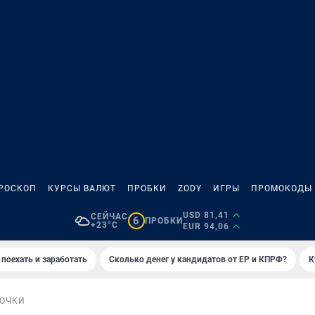
РОСКОП
КУРСЫ ВАЛЮТ
ПРОБКИ
ZODY
ИГРЫ
ПРОМОКОДЫ
USD 81,41
СЕЙЧАС
6
ПРОБКИ
+23°C
EUR 94,06
 поехать и заработать
Сколько денег у кандидатов от ЕР и КПРФ?
К
ОЧКИ