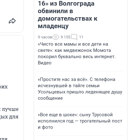
16» из Волгограда
обвинили в
домогательствах к
младенцу
9 часов
9 155
11
«Чисто все мамы и все дети на
свете»: как медвежонок Момота
покорил буквально весь интернет.
Видео
«Простите нас за всё». С телефона
исчезнувшей в тайге семьи
оих
Усольцевых пришло леденящее душу
сообщение
я лучше
«Все еще в шоке»: сыну Трусовой
дых для
исполнился год — трогательный пост
и фото
для