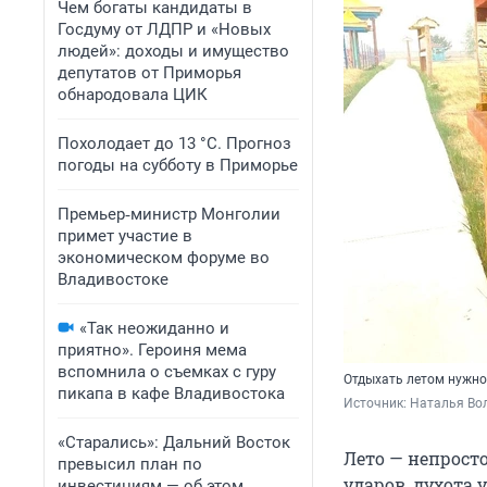
Чем богаты кандидаты в
Госдуму от ЛДПР и «Новых
людей»: доходы и имущество
депутатов от Приморья
обнародовала ЦИК
Похолодает до 13 °C. Прогноз
погоды на субботу в Приморье
Премьер‑министр Монголии
примет участие в
экономическом форуме во
Владивостоке
«Так неожиданно и
приятно». Героиня мема
вспомнила о съемках с гуру
Отдыхать летом нужно
пикапа в кафе Владивостока
Источник: 
Наталья Вол
«Старались»: Дальний Восток
Лето — непрост
превысил план по
ударов, духота 
инвестициям — об этом