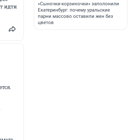
«Сыночки-корзиночки» заполонили
ут идти
Екатеринбург: почему уральские
парни массово оставили жен без
цветов
тся.
—
имать