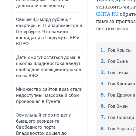
доложили президенту
успокоить чита
CHITA.RU
обрати
Свыше 4,5 млрд рублей, 4
ламе за прогно
квартиры и 11 апартаментов в
летний сезон.
Петербурге. Что нажили
кандидаты в Госдуму от ЕР и
КПРФ
Год Крысы
Дети смогут остаться дома: в
Год Быка
школах Владивостока введут
свободное посещение уроков
Год Тигра
из-за ВЭФ
Год Кролика 
Множество сайтов враз стали
Год Дракона
недоступны: массовый сбой
произошел в Рунете
Год Змеи
Земельный спор по делу
Год Лошади
бывшего резидента
Свободного порта
Год Барана 
Владивосток дошел до