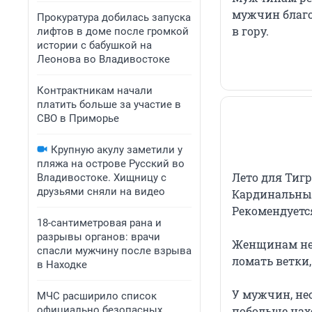
мужчин благоп
Прокуратура добилась запуска
в гору.
лифтов в доме после громкой
истории с бабушкой на
Леонова во Владивостоке
Контрактникам начали
платить больше за участие в
СВО в Приморье
Крупную акулу заметили у
пляжа на острове Русский во
Лето для Тигр
Владивостоке. Хищницу с
друзьями сняли на видео
Кардинальных
Рекомендуетс
18-сантиметровая рана и
разрывы органов: врачи
Женщинам не 
спасли мужчину после взрыва
ломать ветки,
в Находке
У мужчин, не
МЧС расширило список
официально безопасных
побольше нах