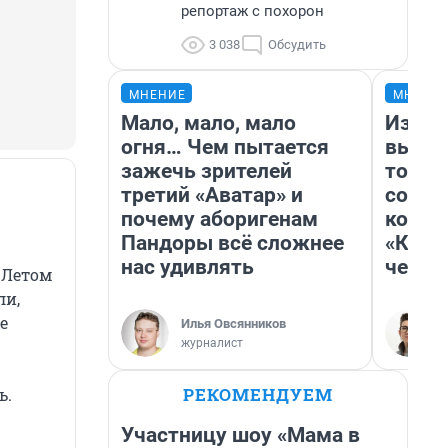
репортаж с похорон
3 038
Обсудить
МНЕНИЕ
МНЕНИ
Мало, мало, мало
Измен
огня… Чем пытается
вычер
зажечь зрителей
торти
третий «Аватар» и
согре
почему аборигенам
комед
Пандоры всё сложнее
«Комм
нас удивлять
честн
 Летом
ли,
е
Илья Овсянников
журналист
РЕКОМЕНДУЕМ
ь.
Участницу шоу «Мама в