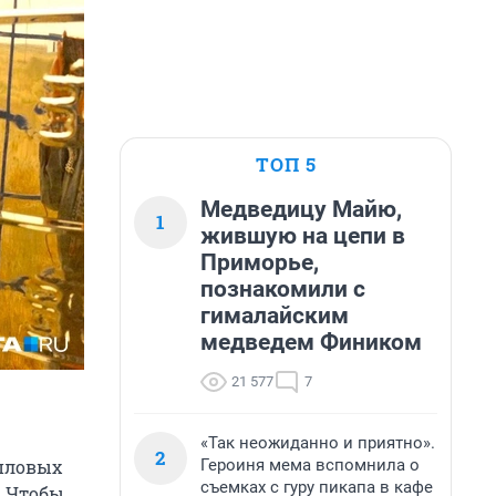
ТОП 5
Медведицу Майю,
1
жившую на цепи в
Приморье,
познакомили с
гималайским
медведем Фиником
21 577
7
«Так неожиданно и приятно».
2
Героиня мема вспомнила о
епловых
съемках с гуру пикапа в кафе
. Чтобы