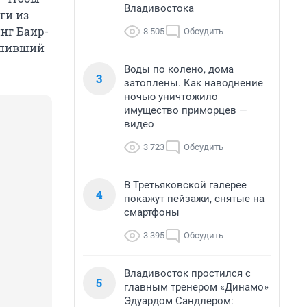
Владивостока
ги из
нг Баир-
8 505
Обсудить
тупивший
Воды по колено, дома
3
затоплены. Как наводнение
ночью уничтожило
имущество приморцев —
видео
3 723
Обсудить
В Третьяковской галерее
4
покажут пейзажи, снятые на
смартфоны
3 395
Обсудить
Владивосток простился с
5
главным тренером «Динамо»
Эдуардом Сандлером: