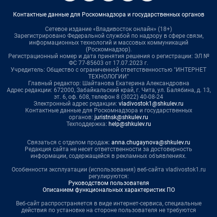
Контактные данные для Роскомнадзора и государственных органов
Сетевое издание «Владивосток онлайн» (18+)
Зарегистрировано Федеральной службой по надзору в сфере связи,
информационных технологий и массовых коммуникаций
(Роскомнадзор).
Регистрационный номер и дата принятия решения о регистрации: ЭЛ №
ФС 77-85603 от 17.07.2023 г.
Учредитель: Общество с ограниченной ответственностью "ИНТЕРНЕТ
ТЕХНОЛОГИИ"
Главный редактор: Шайтанова Екатерина Александровна
Адрес редакции: 672000, Забайкальский край, г. Чита, ул. Балябина, д. 13,
эт. 6, оф. 608, телефон 8 (3022) 40-08-24
Электронный адрес редакции:
vladivostok1@shkulev.ru
Контактные данные для Роскомнадзора и государственных
органов:
juristnsk@shkulev.ru
Техподдержка:
help@shkulev.ru
Связаться с отделом продаж:
anna.chugaynova@shkulev.ru
Редакция сайта не несет ответственности за достоверность
информации, содержащейся в рекламных объявлениях.
Особенности эксплуатации (использования) веб-сайта vladivostok1.ru
регулируются:
Руководством пользователя
Описанием функциональных характеристик ПО
Веб-сайт распространяется в виде интернет-сервиса, специальные
действия по установке на стороне пользователя не требуются