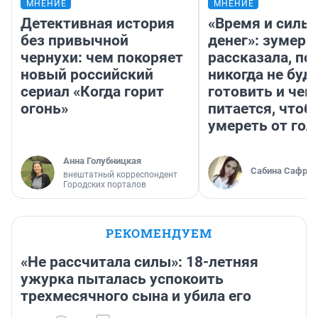
МНЕНИЕ
МНЕНИЕ
Детективная история
«Время и силы
без привычной
денег»: зумерш
чернухи: чем покоряет
рассказала, по
новый российский
никогда не буд
сериал «Когда горит
готовить и чем
огонь»
питается, чтоб
умереть от гол
Анна Голубницкая
Сабина Сафрон
внештатный корреспондент
Городских порталов
РЕКОМЕНДУЕМ
«Не рассчитала силы»: 18-летняя
ужурка пыталась успокоить
трехмесячного сына и убила его