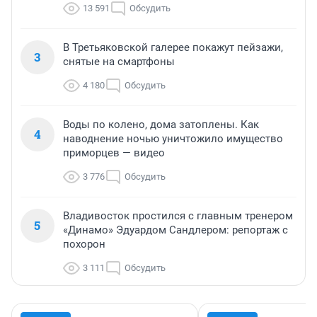
13 591
Обсудить
В Третьяковской галерее покажут пейзажи,
3
снятые на смартфоны
4 180
Обсудить
Воды по колено, дома затоплены. Как
4
наводнение ночью уничтожило имущество
приморцев — видео
3 776
Обсудить
Владивосток простился с главным тренером
5
«Динамо» Эдуардом Сандлером: репортаж с
похорон
3 111
Обсудить