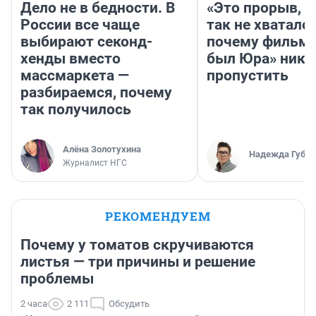
Дело не в бедности. В
«Это прорыв, к
России все чаще
так не хватало»
выбирают секонд-
почему фильм 
хенды вместо
был Юра» ника
массмаркета —
пропустить
разбираемся, почему
так получилось
Алёна Золотухина
Надежда Губар
Журналист НГС
РЕКОМЕНДУЕМ
Почему у томатов скручиваются
листья — три причины и решение
проблемы
2 часа
2 111
Обсудить