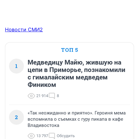
Новости СМИ2
ТОП 5
Медведицу Майю, жившую на
1
цепи в Приморье, познакомили
с гималайским медведем
Фиником
21 914
8
«Так неожиданно и приятно». Героиня мема
2
вспомнила о съемках с гуру пикапа в кафе
Владивостока
13 797
Обсудить