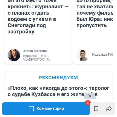
«И это место тоже
«Это прорыв, к
крякнет»: журналист —
так не хватало»
о планах отдать
почему фильм 
водоем с утками в
был Юра» ника
Снегопади под
пропустить
застройку
Алиса Князева
Надежда Губар
Корреспондент
VLADIVOSTOK1.RU
РЕКОМЕНДУЕМ
«Плохо, как никогда до этого»: таролог
о судьбе Кузбасса и его жителей в
августе
0
Комментарии
23 минуты
347
2
«Не рассчитала силы»: 18-летняя ужурка пыталась