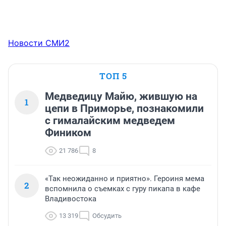
Новости СМИ2
ТОП 5
Медведицу Майю, жившую на
1
цепи в Приморье, познакомили
с гималайским медведем
Фиником
21 786
8
«Так неожиданно и приятно». Героиня мема
2
вспомнила о съемках с гуру пикапа в кафе
Владивостока
13 319
Обсудить