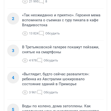
21 995
8
«Так неожиданно и приятно». Героиня мема
2
вспомнила о съемках с гуру пикапа в кафе
Владивостока
13 824
Обсудить
В Третьяковской галерее покажут пейзажи,
3
снятые на смартфоны
4 978
Обсудить
«Выглядит, будто сейчас развалится»:
4
ребенка из Австралии шокировало
состояние зданий в Приморье
3 961
Обсудить
Воды по колено, дома затоплены. Как
5