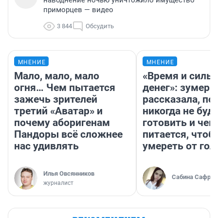
наводнение ночью уничтожило имущество
приморцев — видео
3 844
Обсудить
МНЕНИЕ
МНЕНИЕ
Мало, мало, мало
«Время и силы
огня… Чем пытается
денег»: зумерш
зажечь зрителей
рассказала, по
третий «Аватар» и
никогда не буд
почему аборигенам
готовить и чем
Пандоры всё сложнее
питается, чтоб
нас удивлять
умереть от гол
Илья Овсянников
Сабина Сафрон
журналист