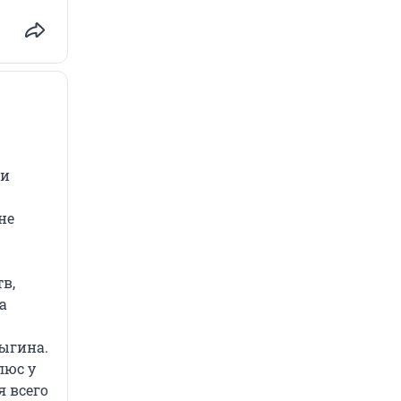
ни
не
в,
а
ыгина.
люс у
я всего