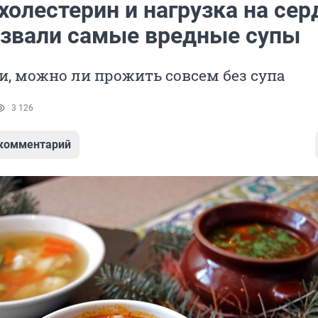
олестерин и нагрузка на сер
азвали самые вредные супы
и, можно ли прожить совсем без супа
3 126
 комментарий