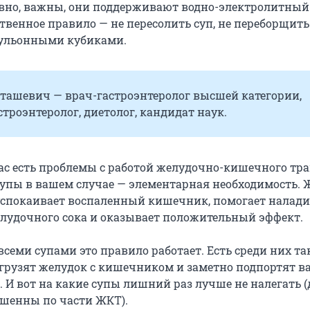
овно, важны, они поддерживают водно-электролитный
твенное правило — не пересолить суп, не переборщить
бульонными кубиками.
ташевич — врач-гастроэнтеролог высшей категории,
строэнтеролог, диетолог, кандидат наук.
вас есть проблемы с работой желудочно-кишечного тра
упы в вашем случае — элементарная необходимость.
 успокаивает воспаленный кишечник, помогает налади
лудочного сока и оказывает положительный эффект.
 всеми супами это правило работает. Есть среди них та
агрузят желудок с кишечником и заметно подпортят в
 И вот на какие супы лишний раз лучше не налегать 
ршенны по части ЖКТ).