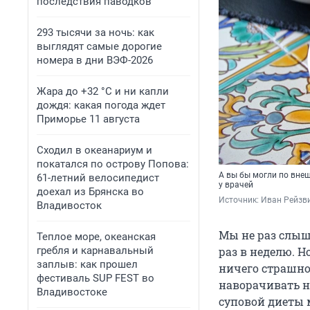
последствия паводков
293 тысячи за ночь: как
выглядят самые дорогие
номера в дни ВЭФ-2026
Жара до +32 °C и ни капли
дождя: какая погода ждет
Приморье 11 августа
Сходил в океанариум и
покатался по острову Попова:
А вы бы могли по внеш
61-летний велосипедист
у врачей
доехал из Брянска во
Источник: 
Иван Рейзви
Владивосток
Мы не раз слыш
Теплое море, океанская
гребля и карнавальный
раз в неделю. Н
заплыв: как прошел
ничего страшног
фестиваль SUP FEST во
наворачивать не
Владивостоке
суповой диеты 