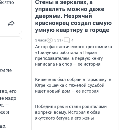
Стены в зеркалах, а
обычно
управлять можно даже
дверями. Незрячий
красноярец создал самую
умную квартиру в городе
3 часа
3 317
4
Автор фантастического трехтомника
«Трилунье» работала в Перми
преподавателем, а первую книгу
написала на спор — ее история
ем не
Кишечник был собран в гармошку: в
Югре кошечка с тяжелой судьбой
но, его
ищет новый дом — ее история
не надо
ч. —
Победили рак и стали родителями
ия и
вопреки всему. История любви
якутского бегуна и его жены
но.