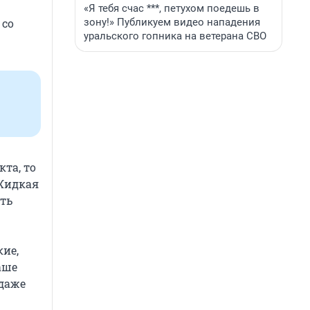
«Я тебя счас ***, петухом поедешь в
зону!» Публикуем видео нападения
 со
уральского гопника на ветерана СВО
кта, то
 Жидкая
ть
кие,
аше
(даже