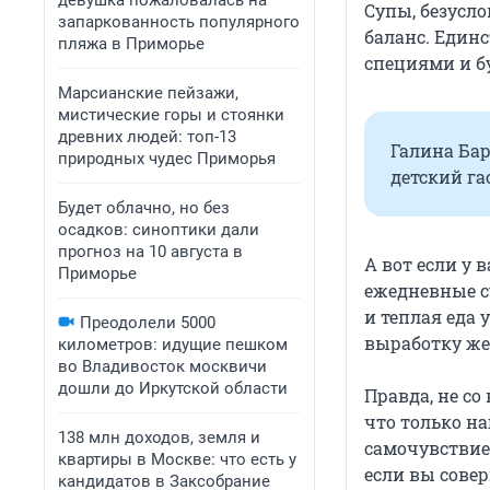
девушка пожаловалась на
Супы, безусл
запаркованность популярного
баланс. Единс
пляжа в Приморье
специями и 
Марсианские пейзажи,
мистические горы и стоянки
древних людей: топ-13
Галина Бар
природных чудес Приморья
детский га
Будет облачно, но без
осадков: синоптики дали
прогноз на 10 августа в
А вот если у 
Приморье
ежедневные с
и теплая еда
Преодолели 5000
выработку же
километров: идущие пешком
во Владивосток москвичи
дошли до Иркутской области
Правда, не со
что только н
138 млн доходов, земля и
самочувствие.
квартиры в Москве: что есть у
если вы сове
кандидатов в Заксобрание