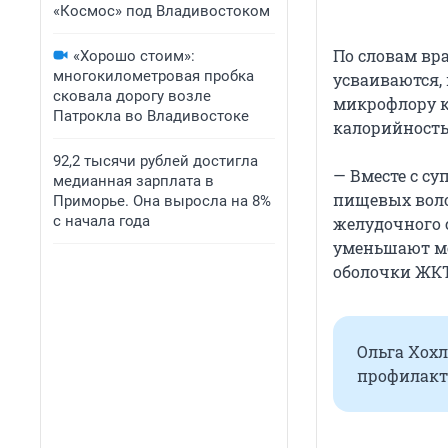
«Космос» под Владивостоком
По словам вра
«Хорошо стоим»:
многокилометровая пробка
усваиваются,
сковала дорогу возле
микрофлору к
Патрокла во Владивостоке
калорийностью
92,2 тысячи рублей достигла
— Вместе с с
медианная зарплата в
пищевых воло
Приморье. Она выросла на 8%
с начала года
желудочного с
уменьшают ме
оболочки ЖКТ
Ольга Хохл
профилакт