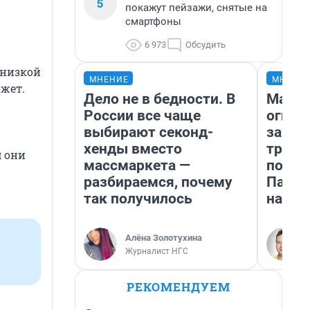
5
покажут пейзажи, снятые на
смартфоны
6 973
Обсудить
 низкой
МНЕНИЕ
МНЕНИ
ожет.
Дело не в бедности. В
Мало,
России все чаще
огня…
выбирают секонд-
зажеч
хенды вместо
трети
м они
массмаркета —
почем
разбираемся, почему
Пандо
так получилось
нас у
Алёна Золотухина
Журналист НГС
РЕКОМЕНДУЕМ