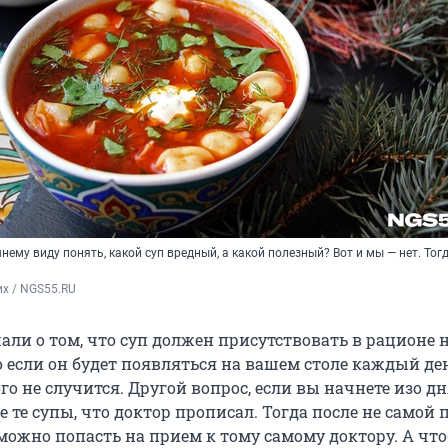
нему виду понять, какой суп вредный, а какой полезный? Вот и мы — нет. Тог
х / NGS55.RU
али о том, что суп должен присутствовать в рационе 
о если он будет появляться на вашем столе каждый ден
о не случится. Другой вопрос, если вы начнете изо дн
 те супы, что доктор прописал. Тогда после не самой 
можно попасть на прием к тому самому доктору. А чт