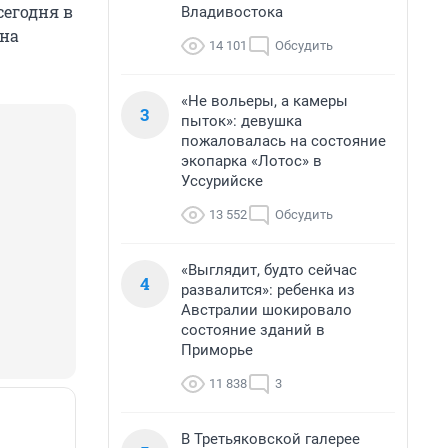
сегодня в
Владивостока
 на
14 101
Обсудить
«Не вольеры, а камеры
3
пыток»: девушка
пожаловалась на состояние
экопарка «Лотос» в
Уссурийске
13 552
Обсудить
«Выглядит, будто сейчас
4
развалится»: ребенка из
Австралии шокировало
состояние зданий в
Приморье
11 838
3
В Третьяковской галерее