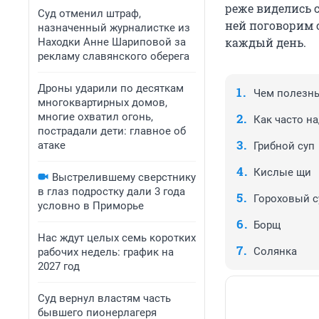
реже виделись с
Суд отменил штраф,
ней поговорим с
назначенный журналистке из
каждый день.
Находки Анне Шариповой за
рекламу славянского оберега
Дроны ударили по десяткам
Чем полезн
многоквартирных домов,
многие охватил огонь,
Как часто на
пострадали дети: главное об
атаке
Грибной суп
Кислые щи
Выстрелившему сверстнику
в глаз подростку дали 3 года
Гороховый с
условно в Приморье
Борщ
Нас ждут целых семь коротких
Солянка
рабочих недель: график на
2027 год
Суд вернул властям часть
бывшего пионерлагеря