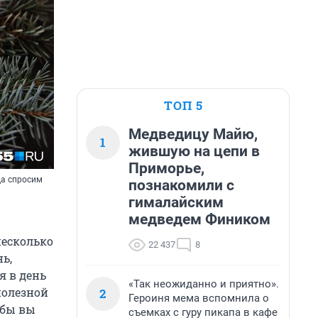
ТОП 5
Медведицу Майю,
1
жившую на цепи в
Приморье,
да спросим
познакомили с
гималайским
медведем Фиником
несколько
22 437
8
ь,
я в день
«Так неожиданно и приятно».
полезной
2
Героиня мема вспомнила о
обы вы
съемках с гуру пикапа в кафе