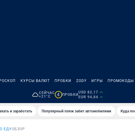
РОСКОП
КУРСЫ ВАЛЮТ
ПРОБКИ
ZODY
ИГРЫ
ПРОМОКОДЫ
USD 82,17
СЕЙЧАС
4
ПРОБКИ
+21°C
EUR 94,84
ехать и заработать
Популярный пляж забит автомобилями
Куда по
О ЕДУ
ОБЗОР