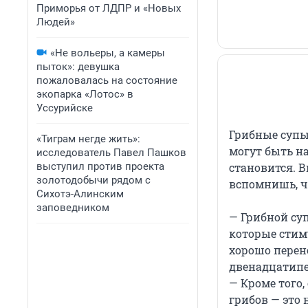
Приморья от ЛДПР и «Новых
Людей»
«Не вольеры, а камеры
пыток»: девушка
пожаловалась на состояние
экопарка «Лотос» в
Уссурийске
Грибные супы 
«Тиграм негде жить»:
могут быть на
исследователь Павел Пашков
выступил против проекта
становится. В
золотодобычи рядом с
вспомнишь, ч
Сихотэ-Алинским
заповедником
— Грибной су
которые стим
хорошо перен
двенадцатипе
— Кроме того,
грибов — это 