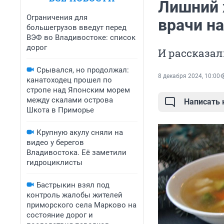
Лишний х
Ограничения для
врачи н
большегрузов введут перед
ВЭФ во Владивостоке: список
дорог
И рассказал
Срывался, но продолжал:
8 декабря 2024, 10:00
канатоходец прошел по
стропе над Японским морем
между скалами острова
Написать
Шкота в Приморье
Крупную акулу сняли на
видео у берегов
Владивостока. Её заметили
гидроциклисты
Бастрыкин взял под
контроль жалобы жителей
приморского села Марково на
состояние дорог и