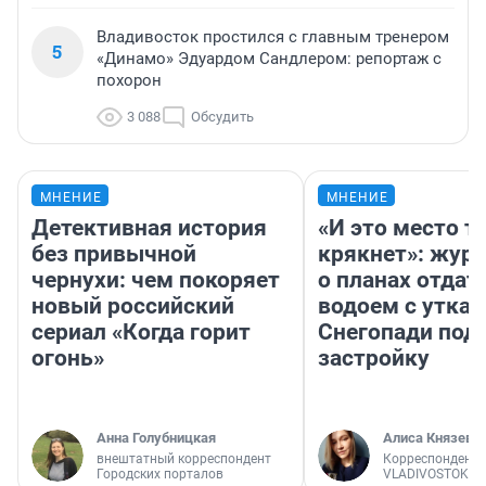
Владивосток простился с главным тренером
5
«Динамо» Эдуардом Сандлером: репортаж с
похорон
3 088
Обсудить
МНЕНИЕ
МНЕНИЕ
Детективная история
«И это место т
без привычной
крякнет»: жур
чернухи: чем покоряет
о планах отдат
новый российский
водоем с уткам
сериал «Когда горит
Снегопади под
огонь»
застройку
Анна Голубницкая
Алиса Князева
внештатный корреспондент
Корреспондент
Городских порталов
VLADIVOSTOK1.