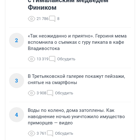
с гималайским медведем
Фиником
21 786
8
«Так неожиданно и приятно». Героиня мема
2
вспомнила о съемках с гуру пикапа в кафе
Владивостока
13 319
Обсудить
В Третьяковской галерее покажут пейзажи,
3
снятые на смартфоны
3 908
Обсудить
Воды по колено, дома затоплены. Как
4
наводнение ночью уничтожило имущество
приморцев — видео
3 761
Обсудить