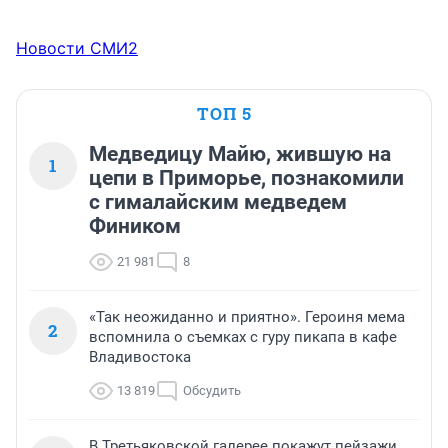
Новости СМИ2
ТОП 5
Медведицу Майю, жившую на
1
цепи в Приморье, познакомили
с гималайским медведем
Фиником
21 981
8
«Так неожиданно и приятно». Героиня мема
2
вспомнила о съемках с гуру пикапа в кафе
Владивостока
13 819
Обсудить
В Третьяковской галерее покажут пейзажи,