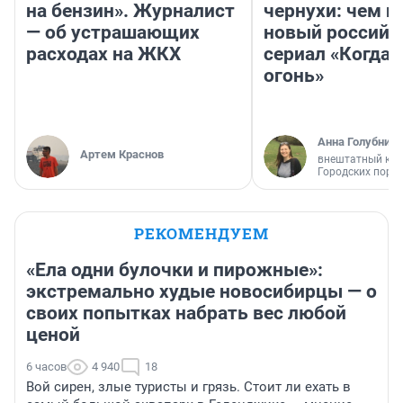
на бензин». Журналист
чернухи: чем п
— об устрашающих
новый российс
расходах на ЖКХ
сериал «Когда 
огонь»
Анна Голубниц
Артем Краснов
внештатный кор
Городских порт
РЕКОМЕНДУЕМ
«Ела одни булочки и пирожные»:
экстремально худые новосибирцы — о
своих попытках набрать вес любой
ценой
6 часов
4 940
18
Вой сирен, злые туристы и грязь. Стоит ли ехать в