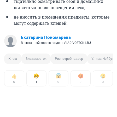
тщательно осматривать себя и домашних
животных после посещения леса;
не вносить в помещения предметы, которые
могут содержать клещей.
Екатерина Пономарева
Внештатный корреспондент VLADIVOSTOK1.RU
Клещ
Владивосток
Роспотребнадзор
Улица Нейбута
0
1
0
0
0