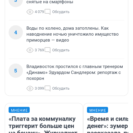
снятые на смартфоны
4 079
Обсудить
Воды по колено, дома затоплены. Как
4
наводнение ночью уничтожило имущество
приморцев — видео
3 769
Обсудить
Владивосток простился с главным тренером
5
«Динамо» Эдуардом Сандлером: репортаж с
похорон
3 099
Обсудить
МНЕНИЕ
МНЕНИЕ
«Плата за коммуналку
«Время и силы
триггерит больше цен
денег»: зумерш