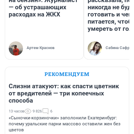
на бензин». Журналист
рассказала, по
— об устрашающих
никогда не буд
расходах на ЖКХ
готовить и чем
питается, чтоб
умереть от гол
Артем Краснов
Сабина Сафрон
РЕКОМЕНДУЕМ
Слизни атакуют: как спасти цветник
от вредителей — три копеечных
способа
13 часов
9 826
6
«Сыночки-корзиночки» заполонили Екатеринбург:
почему уральские парни массово оставили жен без
цветов