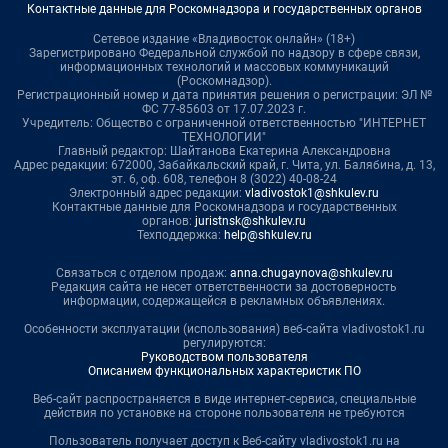
Контактные данные для Роскомнадзора и государственных органов
Сетевое издание «Владивосток онлайн» (18+)
Зарегистрировано Федеральной службой по надзору в сфере связи,
информационных технологий и массовых коммуникаций
(Роскомнадзор).
Регистрационный номер и дата принятия решения о регистрации: ЭЛ №
ФС 77-85603 от 17.07.2023 г.
Учредитель: Общество с ограниченной ответственностью "ИНТЕРНЕТ
ТЕХНОЛОГИИ"
Главный редактор: Шайтанова Екатерина Александровна
Адрес редакции: 672000, Забайкальский край, г. Чита, ул. Балябина, д. 13,
эт. 6, оф. 608, телефон 8 (3022) 40-08-24
Электронный адрес редакции:
vladivostok1@shkulev.ru
Контактные данные для Роскомнадзора и государственных
органов:
juristnsk@shkulev.ru
Техподдержка:
help@shkulev.ru
Связаться с отделом продаж:
anna.chugaynova@shkulev.ru
Редакция сайта не несет ответственности за достоверность
информации, содержащейся в рекламных объявлениях.
Особенности эксплуатации (использования) веб-сайта vladivostok1.ru
регулируются:
Руководством пользователя
Описанием функциональных характеристик ПО
Веб-сайт распространяется в виде интернет-сервиса, специальные
действия по установке на стороне пользователя не требуются
Пользователь получает доступ к Веб-сайту vladivostok1.ru на