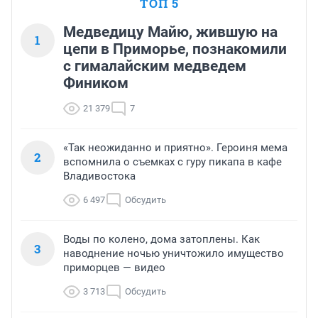
ТОП 5
Медведицу Майю, жившую на
1
цепи в Приморье, познакомили
с гималайским медведем
Фиником
21 379
7
«Так неожиданно и приятно». Героиня мема
2
вспомнила о съемках с гуру пикапа в кафе
Владивостока
6 497
Обсудить
Воды по колено, дома затоплены. Как
3
наводнение ночью уничтожило имущество
приморцев — видео
3 713
Обсудить