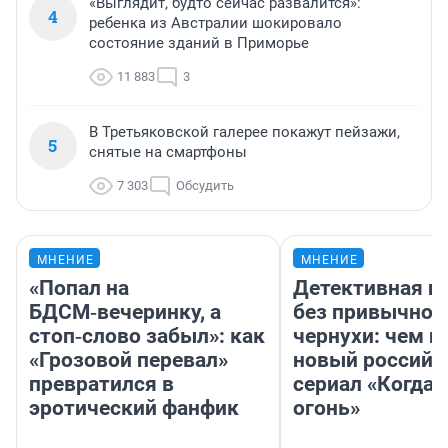
«Выглядит, будто сейчас развалится»:
4
ребенка из Австралии шокировало
состояние зданий в Приморье
11 883
3
В Третьяковской галерее покажут пейзажи,
5
снятые на смартфоны
7 303
Обсудить
МНЕНИЕ
МНЕНИЕ
«Попал на
Детективная и
БДСМ‑вечеринку, а
без привычной
стоп‑слово забыл»: как
чернухи: чем п
«Грозовой перевал»
новый российс
превратился в
сериал «Когда 
эротический фанфик
огонь»