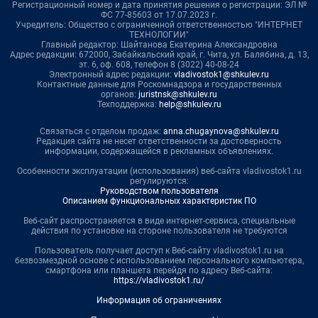
Регистрационный номер и дата принятия решения о регистрации: ЭЛ №
ФС 77-85603 от 17.07.2023 г.
Учредитель: Общество с ограниченной ответственностью "ИНТЕРНЕТ
ТЕХНОЛОГИИ"
Главный редактор: Шайтанова Екатерина Александровна
Адрес редакции: 672000, Забайкальский край, г. Чита, ул. Балябина, д. 13,
эт. 6, оф. 608, телефон 8 (3022) 40-08-24
Электронный адрес редакции:
vladivostok1@shkulev.ru
Контактные данные для Роскомнадзора и государственных
органов:
juristnsk@shkulev.ru
Техподдержка:
help@shkulev.ru
Связаться с отделом продаж:
anna.chugaynova@shkulev.ru
Редакция сайта не несет ответственности за достоверность
информации, содержащейся в рекламных объявлениях.
Особенности эксплуатации (использования) веб-сайта vladivostok1.ru
регулируются:
Руководством пользователя
Описанием функциональных характеристик ПО
Веб-сайт распространяется в виде интернет-сервиса, специальные
действия по установке на стороне пользователя не требуются
Пользователь получает доступ к Веб-сайту vladivostok1.ru на
безвозмездной основе с использованием персонального компьютера,
смартфона или планшета перейдя по адресу Веб-сайта:
https://vladivostok1.ru/
Информация об ограничениях