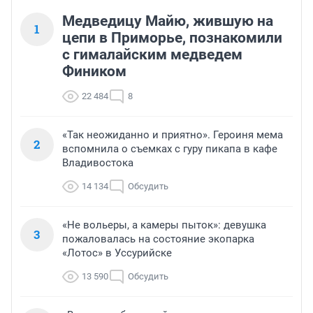
Медведицу Майю, жившую на
1
цепи в Приморье, познакомили
с гималайским медведем
Фиником
22 484
8
«Так неожиданно и приятно». Героиня мема
2
вспомнила о съемках с гуру пикапа в кафе
Владивостока
14 134
Обсудить
«Не вольеры, а камеры пыток»: девушка
3
пожаловалась на состояние экопарка
«Лотос» в Уссурийске
13 590
Обсудить