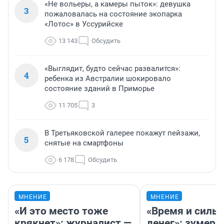
«Не вольеры, а камеры пыток»: девушка
3
пожаловалась на состояние экопарка
«Лотос» в Уссурийске
13 143
Обсудить
«Выглядит, будто сейчас развалится»:
4
ребенка из Австралии шокировало
состояние зданий в Приморье
11 705
3
В Третьяковской галерее покажут пейзажи,
5
снятые на смартфоны
6 178
Обсудить
МНЕНИЕ
МНЕНИЕ
«И это место тоже
«Время и силы
крякнет»: журналист —
денег»: зумерш