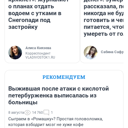
о планах отдать
рассказала, по
водоем с утками в
никогда не буд
Снегопади под
готовить и чем
застройку
питается, чтоб
умереть от гол
Алиса Князева
Сабина Сафрон
Корреспондент
VLADIVOSTOK1.RU
РЕКОМЕНДУЕМ
Выжившая после атаки с кислотой
петербурженка выписалась из
больницы
8 августа
14 760
1
Сыграем в «Ромашку»? Простая головоломка,
которая взбодрит мозг не хуже кофе