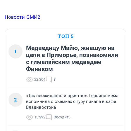
Новости СМИ2
ТОП 5
Медведицу Майю, жившую на
1
цепи в Приморье, познакомили
с гималайским медведем
Фиником
22 304
8
«Так неожиданно и приятно». Героиня мема
2
вспомнила о съемках с гуру пикапа в кафе
Владивостока
13 992
Обсудить