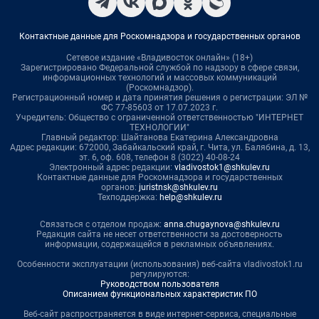
Контактные данные для Роскомнадзора и государственных органов
Сетевое издание «Владивосток онлайн» (18+)
Зарегистрировано Федеральной службой по надзору в сфере связи,
информационных технологий и массовых коммуникаций
(Роскомнадзор).
Регистрационный номер и дата принятия решения о регистрации: ЭЛ №
ФС 77-85603 от 17.07.2023 г.
Учредитель: Общество с ограниченной ответственностью "ИНТЕРНЕТ
ТЕХНОЛОГИИ"
Главный редактор: Шайтанова Екатерина Александровна
Адрес редакции: 672000, Забайкальский край, г. Чита, ул. Балябина, д. 13,
эт. 6, оф. 608, телефон 8 (3022) 40-08-24
Электронный адрес редакции:
vladivostok1@shkulev.ru
Контактные данные для Роскомнадзора и государственных
органов:
juristnsk@shkulev.ru
Техподдержка:
help@shkulev.ru
Связаться с отделом продаж:
anna.chugaynova@shkulev.ru
Редакция сайта не несет ответственности за достоверность
информации, содержащейся в рекламных объявлениях.
Особенности эксплуатации (использования) веб-сайта vladivostok1.ru
регулируются:
Руководством пользователя
Описанием функциональных характеристик ПО
Веб-сайт распространяется в виде интернет-сервиса, специальные